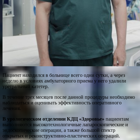
Пациент находился в больнице всего одни сутки, а через
неделю в условиях амбулаторного приема у него удалили
уретральный катетер.
В течение трех месяцев после данной процедуры необходимо
наблюдаться и оценивать эффективность оперативного
лечения.
В урологическом отделении
КДЦ «Здоровье»
пациентам
выполняются высокотехнологичные лапароскопические и
эндоскопические операции, а также большой спектр
открытых и реконструктивно-пластических операций.