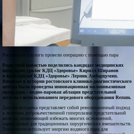
Ростовские урологи провели операцию с помощью пара
Радостной новостью поделились кандидат медицинских
наук, врач-уролог КДЦ «Здоровье» Кирилл Ширанов
и
врач
-уролог КДЦ «Здоровье» Лерник Амбарцумян.
Впервые в истории ростовского клинико-диагностического
центра была проведена инновационная малоинвазивная
процедура – водно-паровая аблация предстательной
железы с использованием передового оборудования Rezum.
Данная методика представляет собой революционный подход
к лечению доброкачественной гиперплазии предстательной
железы, позволяющий избежать многих осложнений,
характерных для традиционных хирургических вмешательств.
Технология использует энергию водяного пара для