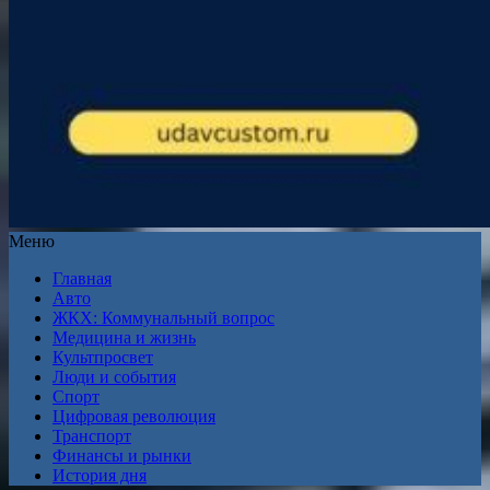
Меню
Главная
Авто
ЖКХ: Коммунальный вопрос
Медицина и жизнь
Культпросвет
Люди и события
Спорт
Цифровая революция
Транспорт
Финансы и рынки
История дня