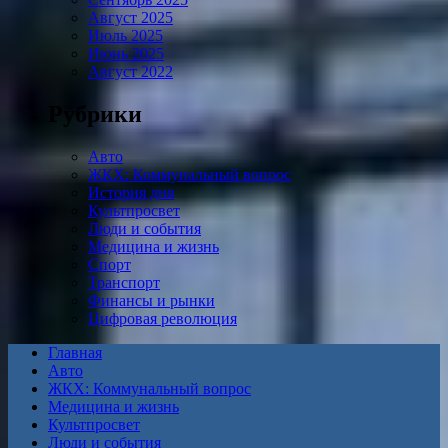
Август 2025
Июль 2025
Июнь 2025
Август 2022
Рубрики
Авто
ЖКХ: Коммунальный вопрос
История дня
Культпросвет
Люди и события
Медицина и жизнь
Спорт
Транспорт
Финансы и рынки
Цифровая революция
Главная
Авто
ЖКХ: Коммунальный вопрос
Медицина и жизнь
Культпросвет
Люди и события