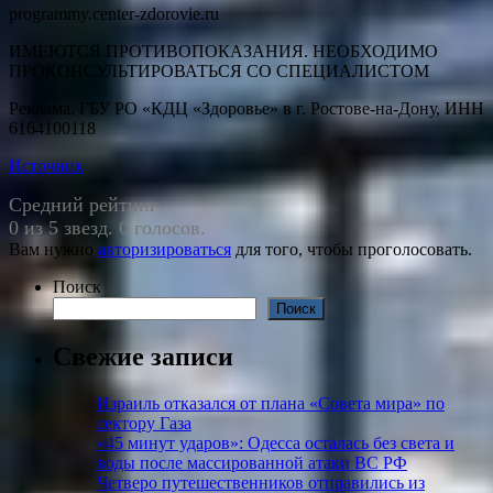
programmy.center-zdorovie.ru
ИМЕЮТСЯ ПРОТИВОПОКАЗАНИЯ. НЕОБХОДИМО
ПРОКОНСУЛЬТИРОВАТЬСЯ СО СПЕЦИАЛИСТОМ
Реклама. ГБУ РО «КДЦ «Здоровье» в г. Ростове-на-Дону, ИНН
6164100118
Источник
Средний рейтинг
0 из 5 звезд. 0 голосов.
Вам нужно
авторизироваться
для того, чтобы проголосовать.
Поиск
Поиск
Свежие записи
Израиль отказался от плана «Совета мира» по
сектору Газа
«45 минут ударов»: Одесса осталась без света и
воды после массированной атаки ВС РФ
Четверо путешественников отправились из