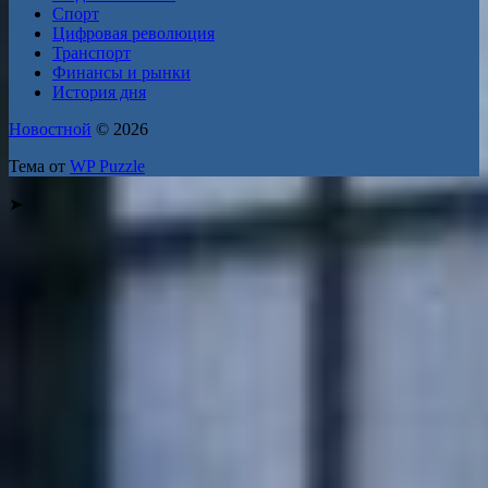
Спорт
Цифровая революция
Транспорт
Финансы и рынки
История дня
Новостной
© 2026
Тема от
WP Puzzle
➤