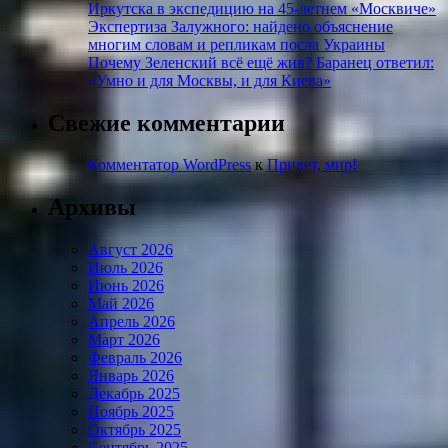
Иркутска в экспедицию на 45-летнем «Москвиче»
Экспертиза Залужного: найдено объяснение
многим словам и репликам посла Украины
Почему Зеленский всё ещё жив? Баранец ответил:
«Умно и для Москвы, и для Киева»
Свежие комментарии
Комментатор WordPress
к
Привет, мир!
Архивы
Август 2026
Июль 2026
Июнь 2026
Май 2026
Апрель 2026
Март 2026
Февраль 2026
Январь 2026
Декабрь 2025
Ноябрь 2025
Октябрь 2025
Сентябрь 2025