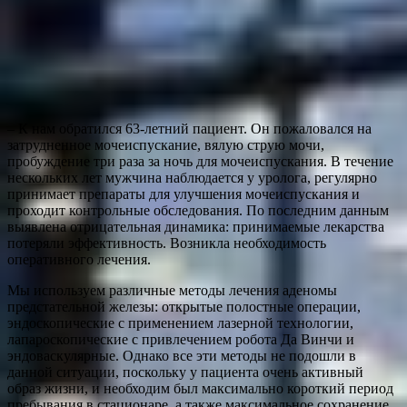
– К нам обратился 63-летний пациент. Он пожаловался на
затрудненное мочеиспускание, вялую струю мочи,
пробуждение три раза за ночь для мочеиспускания. В течение
нескольких лет мужчина наблюдается у уролога, регулярно
принимает препараты для улучшения мочеиспускания и
проходит контрольные обследования. По последним данным
выявлена отрицательная динамика: принимаемые лекарства
потеряли эффективность. Возникла необходимость
оперативного лечения.
Мы используем различные методы лечения аденомы
предстательной железы: открытые полостные операции,
эндоскопические с применением лазерной технологии,
лапароскопические с привлечением робота Да Винчи и
эндоваскулярные. Однако все эти методы не подошли в
данной ситуации, поскольку у пациента очень активный
образ жизни, и необходим был максимально короткий период
пребывания в стационаре, а также максимальное сохранение