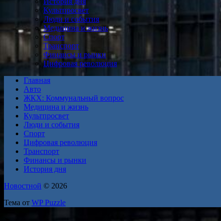
История дня
Культпросвет
Люди и события
Медицина и жизнь
Спорт
Транспорт
Финансы и рынки
Цифровая революция
Главная
Авто
ЖКХ: Коммунальный вопрос
Медицина и жизнь
Культпросвет
Люди и события
Спорт
Цифровая революция
Транспорт
Финансы и рынки
История дня
Новостной
© 2026
Тема от
WP Puzzle
➤