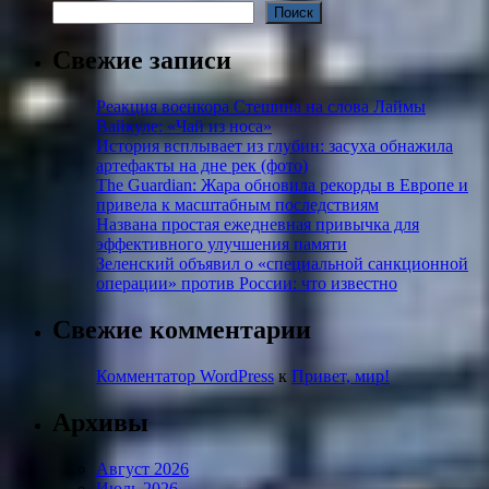
Поиск
Свежие записи
Реакция военкора Стешина на слова Лаймы
Вайкуле: «Чай из носа»
История всплывает из глубин: засуха обнажила
артефакты на дне рек (фото)
The Guardian: Жара обновила рекорды в Европе и
привела к масштабным последствиям
Названа простая ежедневная привычка для
эффективного улучшения памяти
Зеленский объявил о «специальной санкционной
операции» против России: что известно
Свежие комментарии
Комментатор WordPress
к
Привет, мир!
Архивы
Август 2026
Июль 2026