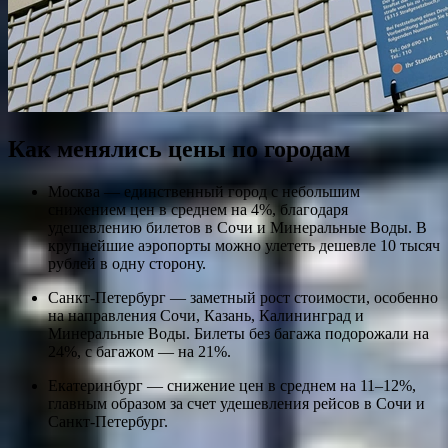
Как менялись цены по городам
Москва — единственный город с небольшим
снижением цен в среднем на 4%, благодаря
удешевлению билетов в Сочи и Минеральные Воды. В
крупнейшие аэропорты можно улететь дешевле 10 тысяч
рублей в одну сторону.
Санкт-Петербург — заметный рост стоимости, особенно
на направления Сочи, Казань, Калининград и
Минеральные Воды. Билеты без багажа подорожали на
24%, с багажом — на 21%.
Екатеринбург — снижение цен в среднем на 11–12%,
главным образом за счет удешевления рейсов в Сочи и
Санкт-Петербург.