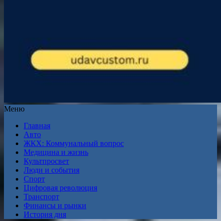
Меню
Главная
Авто
ЖКХ: Коммунальный вопрос
Медицина и жизнь
Культпросвет
Люди и события
Спорт
Цифровая революция
Транспорт
Финансы и рынки
История дня