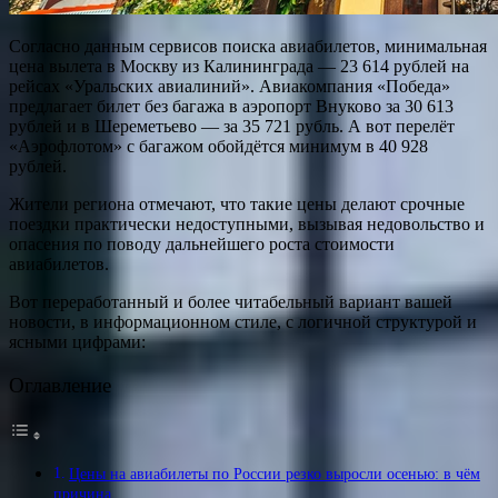
Согласно данным сервисов поиска авиабилетов, минимальная
цена вылета в Москву из Калининграда — 23 614 рублей на
рейсах «Уральских авиалиний». Авиакомпания «Победа»
предлагает билет без багажа в аэропорт Внуково за 30 613
рублей и в Шереметьево — за 35 721 рубль. А вот перелёт
«Аэрофлотом» с багажом обойдётся минимум в 40 928
рублей.
Жители региона отмечают, что такие цены делают срочные
поездки практически недоступными, вызывая недовольство и
опасения по поводу дальнейшего роста стоимости
авиабилетов.
Вот переработанный и более читабельный вариант вашей
новости, в информационном стиле, с логичной структурой и
ясными цифрами:
Оглавление
Цены на авиабилеты по России резко выросли осенью: в чём
причина