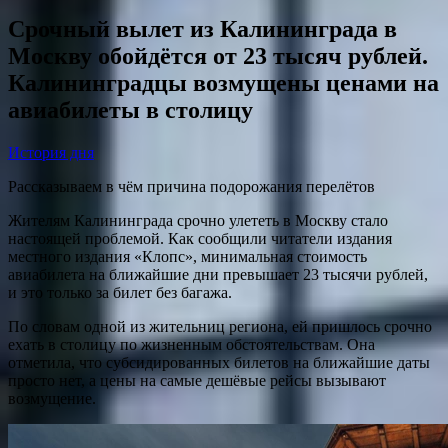
Срочный вылет из Калининграда в
Москву обойдётся от 23 тысяч рублей.
Калининградцы возмущены ценами на
авиабилеты в столицу
История дня
Рассказываем в чём причина подорожания перелётов
Жителям Калининграда срочно улететь в Москву стало
настоящей проблемой. Как сообщили читатели издания
местного издания «Клопс», минимальная стоимость
авиабилета на ближайшие дни превышает 23 тысячи рублей,
и это только за билет без багажа.
По словам одной из жительниц региона, ей пришлось срочно
ехать в столицу по жизненным обстоятельствам. Она
отметила, что субсидированных билетов на ближайшие даты
просто нет, а цены на самые дешёвые рейсы вызывают
возмущение.