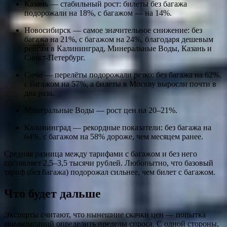
Казань — стабильный рост: билеты без багажа
подорожали на 18%, с багажом — на 14%.
Новосибирск — самое значительное снижение: без
багажа на 21%, с багажом на 24%, благодаря дешевым
рейсам в Калининград, Минеральные Воды, Казань и
Санкт-Петербург.
Сочи — перелёты подорожали резко: без багажа на 62%,
с багажом на 57%, а билеты в Москву выросли почти в
два раза.
Минеральные Воды — рост цен на 20–21%.
Калининград — рекордные показатели: без багажа на
64%, с багажом на 58% дороже, чем месяцем ранее.
Средняя разница между тарифами с багажом и без него
составляет 2,5–3,5 тысячи рублей. Любопытно, что базовый
тариф (без багажа) подорожал сильнее, чем билет с багажом.
Что будет дальше
Эксперты считают, что нынешние скачки цен — попытка
авиакомпаний определить пределы спроса. С одной стороны,