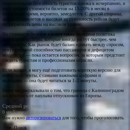
покупательная способность туристов близка к исчерпанию, и
рост средней стоимости билетов на 15–20% в месяц в
ближайшее время, вероятно, замедлится. С другой стороны,
дефицит самолетов и высокая загруженность рейсов будут
поддерживать цены на высоком уровне.
На стоимость билетов влияют также тарифная политика
аэропортов и сборы, которые иногда растут быстрее, чем
авиабилеты. Как рынок будет балансировать между спросом,
покупательной способностью пассажиров и дефицитом
мощностей — пока остается вопросом, за которым предстоит
следить туристам и профессионалам отрасли.
Если хотите, я могу ещё подготовить короткую версию для
новостной ленты, с самыми важными цифрами и
выводами — она будет читаться за 1–2 минуты.
Ранее мы рассказывали о том, что граница с Калининградом
захлебнулась от наплыва отпускников из Европы.
Средний рейтинг
0 из 5 звезд. 0 голосов.
Вам нужно
авторизироваться
для того, чтобы проголосовать.
Поиск