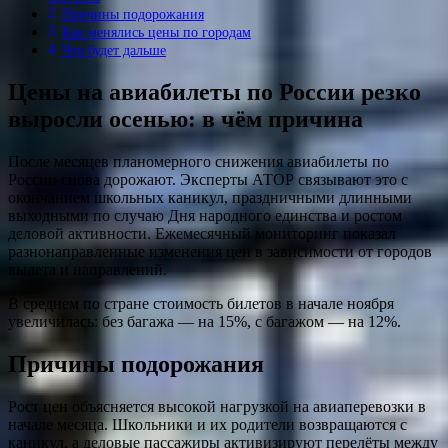
Причины подорожания
Как менялись цены по городам
Что будет дальше
Цены на авиабилеты по России резко
выросли осенью: в чём причина
После месяцев планомерного снижения авиабилеты по
России снова дорожают. Эксперты АТОР связывают это с
окончанием школьных каникул, праздничными длинными
выходными по случаю Дня народного единства и ростом
деловой активности. Ежемесячный мониторинг показал
разнонаправленные изменения цен в зависимости от городов
вылета и направлений.
В среднем по стране стоимость билетов в начале ноября
увеличилась: без багажа — на 15%, с багажом — на 12%.
Причины подорожания
Рост цен объясняется высокой нагрузкой на авиаперевозки в
начале месяца. Школьники и их родители возвращаются с
каникул, а деловые пассажиры активизируют перелёты между