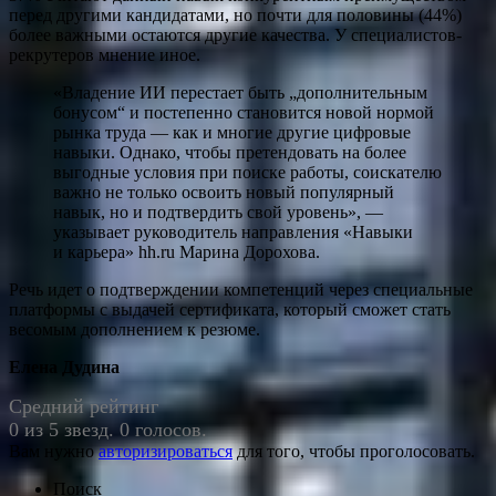
перед другими кандидатами, но почти для половины (44%)
более важными остаются другие качества. У специалистов-
рекрутеров мнение иное.
«Владение ИИ перестает быть „дополнительным
бонусом“ и постепенно становится новой нормой
рынка труда — как и многие другие цифровые
навыки. Однако, чтобы претендовать на более
выгодные условия при поиске работы, соискателю
важно не только освоить новый популярный
навык, но и подтвердить свой уровень», —
указывает руководитель направления «Навыки
и карьера» hh.ru Марина Дорохова.
Речь идет о подтверждении компетенций через специальные
платформы с выдачей сертификата, который сможет стать
весомым дополнением к резюме.
Елена Дудина
Средний рейтинг
0 из 5 звезд. 0 голосов.
Вам нужно
авторизироваться
для того, чтобы проголосовать.
Поиск