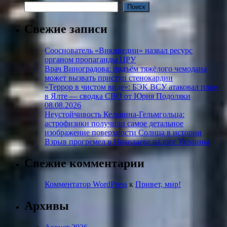
Поиск
Свежие записи
Сооснователь «Википедии» назвал ресурс
органом пропаганды ЦРУ
Врач Виноградова: подъём тяжёлого чемодана
может вызвать приступ стенокардии
«Террор в чистом виде»: БЭК ВСУ атаковал пляж
в Ялте — сводка СВО от Юрия Подоляки
08.08.2026
Неустойчивость Кельвина-Гельмгольца:
астрофизики получили самое детальное
изображение поверхности Солнца в истории
Взрыв прогремел в Николаеве на юге Украины
Свежие комментарии
Комментатор WordPress
к
Привет, мир!
Архивы