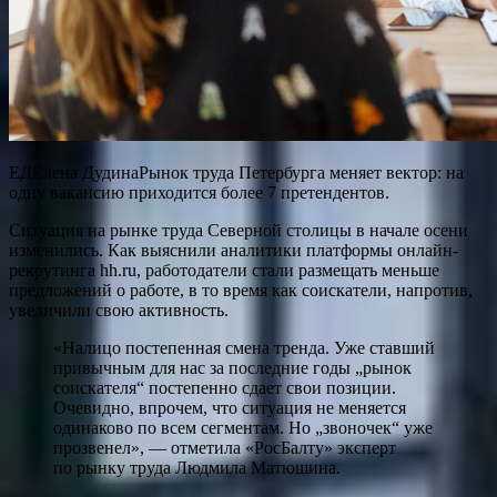
ЕДЕлена ДудинаРынок труда Петербурга меняет вектор: на
одну вакансию приходится более 7 претендентов.
Ситуация на рынке труда Северной столицы в начале осени
изменились. Как выяснили аналитики платформы онлайн-
рекрутинга hh.ru, работодатели стали размещать меньше
предложений о работе, в то время как соискатели, напротив,
увеличили свою активность.
«Налицо постепенная смена тренда. Уже ставший
привычным для нас за последние годы „рынок
соискателя“ постепенно сдает свои позиции.
Очевидно, впрочем, что ситуация не меняется
одинаково по всем сегментам. Но „звоночек“ уже
прозвенел», — отметила «РосБалту» эксперт
по рынку труда Людмила Матюшина.