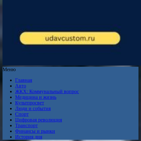
Меню
Главная
Авто
ЖКХ: Коммунальный вопрос
Медицина и жизнь
Культпросвет
Люди и события
Спорт
Цифровая революция
Транспорт
Финансы и рынки
История дня