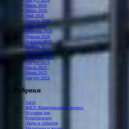
Август 2026
Июль 2026
Июнь 2026
Май 2026
Апрель 2026
Март 2026
Февраль 2026
Январь 2026
Декабрь 2025
Ноябрь 2025
Октябрь 2025
Сентябрь 2025
Август 2025
Июль 2025
Июнь 2025
Август 2022
Рубрики
Авто
ЖКХ: Коммунальный вопрос
История дня
Культпросвет
Люди и события
Медицина и жизнь