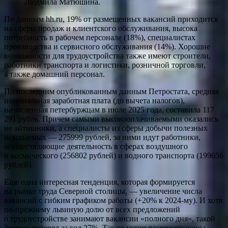
Людмила Матюшина.
По данным hh.ru, 19% от размещенных вакансий приходится
на сферы продаж и клиентского обслуживания, высока
потребность в рабочем персонале (18%), специалистах
производства и сервисного обслуживания (14%). Хорошие
возможности для трудоустройства также имеют строители,
работники транспорта и логистики, розничной торговли,
а также домашний персонал.
По последним опубликованным данным Петростата, средняя
номинальная заработная плата (до вычета налогов),
начисленная петербуржцам в июле 2025 года, составила 117
291 рубль. Причем самыми высокооплачиваемыми оказались
не айтишники, а специалисты из сферы добычи полезных
ископаемых — 275999 рублей, за ними идут работники,
осуществляющие деятельность в сферах воздушного
и космического (256802 рублей) и водного транспорта (199656
рублей).
Еще одна интересная тенденция, которая формируется
на рынке труда Северной столицы, — увеличение числа
вакансий с гибким графиком работы (+20% к 2024-му). И хотя
по-прежнему львиную долю от всех предложений
о трудоустройстве занимают вакансии «полного дня», такой
формат потерял за год 27%. Также менее распространены