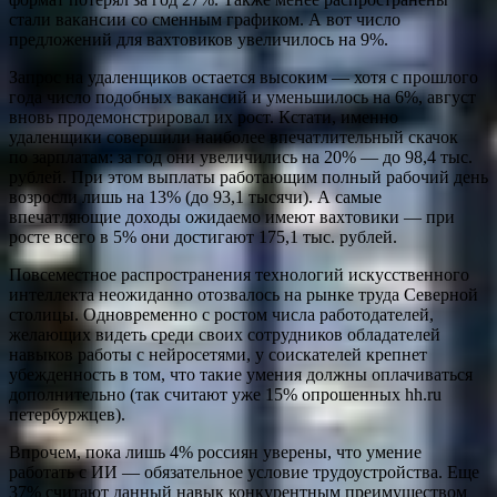
стали вакансии со сменным графиком. А вот число
предложений для вахтовиков увеличилось на 9%.
Запрос на удаленщиков остается высоким — хотя с прошлого
года число подобных вакансий и уменьшилось на 6%, август
вновь продемонстрировал их рост. Кстати, именно
удаленщики совершили наиболее впечатлительный скачок
по зарплатам: за год они увеличились на 20% — до 98,4 тыс.
рублей. При этом выплаты работающим полный рабочий день
возросли лишь на 13% (до 93,1 тысячи). А самые
впечатляющие доходы ожидаемо имеют вахтовики — при
росте всего в 5% они достигают 175,1 тыс. рублей.
Повсеместное распространения технологий искусственного
интеллекта неожиданно отозвалось на рынке труда Северной
столицы. Одновременно с ростом числа работодателей,
желающих видеть среди своих сотрудников обладателей
навыков работы с нейросетями, у соискателей крепнет
убежденность в том, что такие умения должны оплачиваться
дополнительно (так считают уже 15% опрошенных hh.ru
петербуржцев).
Впрочем, пока лишь 4% россиян уверены, что умение
работать с ИИ — обязательное условие трудоустройства. Еще
37% считают данный навык конкурентным преимуществом