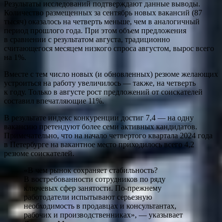
Результаты исследований подтверждают данные выводы.
Количество размещенных за сентябрь новых вакансий (87
тысяч) оказалось на четверть меньше, чем в аналогичный
период прошлого года. При этом объем предложения
в сравнении с результатом августа, традиционно
считающегося месяцем низкого спроса августом, вырос всего
на 1%.
Вместе с тем число новых (и обновленных) резюме желающих
устроиться на работу увеличилось — также, на четверть
к году. Только в августе рост предложений от соискателей
составил впечатляющие 11%.
В результате индекс конкуренции достиг 7,4 — на одну
вакансию претендуют более семи активных кандидатов.
Примечательно, что на начало четвертого квартала 2024 года
в Петербурге на вакантное место приходилось всего 4,2
резюме соискателей.
«В чем рынок сохраняет стабильность?
В востребованности сотрудников по ряду
ключевых сфер занятости. По-прежнему
работодатели испытывают серьезную
необходимость в продавцах и консультантах,
рабочих и производственниках», — указывает