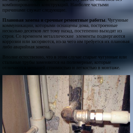
комбинированных конструкций. Наиболее частыми
причинами служат следующие.
Плановая замена и срочные ремонтные работы
. Чугунные
коммуникации, которыми оснащены дома, построенные
несколько десятков лет тому назад, постепенно выходят из
строя. Со временем металлические элементы подвергаются
коррозии или засоряются, из-за чего им требуется их плановая
либо аварийная замена.
Вполне естественно, что в этом случае старые чугунные или
стальные трубы заменяются на полимерные, которые
отличаются меньшей стоимостью и легкостью в монтаже.