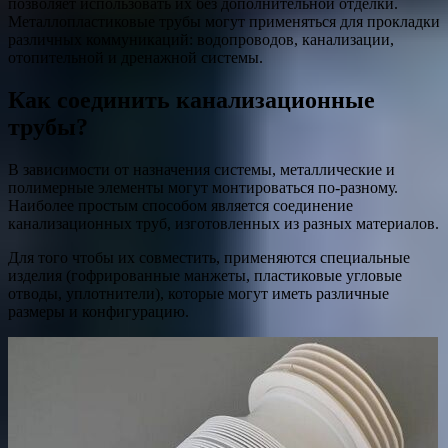
позволяет использовать их без дополнительной отделки.
Металлопластиковые трубы могут применяться для прокладки
различных коммуникаций: водопроводов, канализации,
отопительной и дренажной системы.
Как соединить канализационные
трубы?
В зависимости от назначения системы, металлические и
полимерные элементы могут монтироваться по-разному.
Наиболее простым способом является соединение
канализационных труб, изготовленных из разных материалов.
Для того чтобы их совместить, применяются специальные
изделия (гофрированные манжеты, пластиковые угловые
отводы, уплотнители), которые могут иметь различные
размеры и конфигурацию.