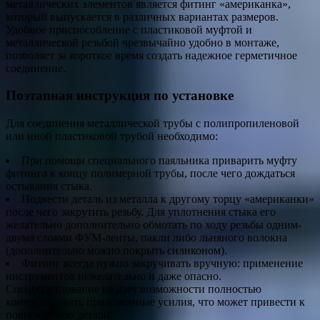
металлических элементов является фитинг «американка»,
который выпускается в различных вариантах размеров.
Удобное приспособление с пластиковой муфтой и
металлической резьбой чрезвычайно удобно в монтаже,
позволяет за короткое время создать надежное герметичное
соединение.
Поэтапная инструкция по установке
Для соединения металлической трубы с полипропиленовой
или иной пластиковой трубой необходимо:
При помощи специального паяльника приварить муфту
фитинга к концу полимерной трубы, после чего дождаться
остывания стыка.
Подвести деталь из металла к другому торцу «американки»
после чего закрутить резьбу. Для уплотнения стыка его
желательно дополнительно обмотать по ходу резьбы одним-
двумя слоями ФУМ-ленты, пакли либо льняного волокна
(дополнительно можно покрыть силиконом).
Фитинг всегда нужно закручивать вручную: применение
инструментов нежелательно и даже опасно.
Спецоборудование не дает возможности полностью
контролировать приложенные усилия, что может привести к
повреждению детали.