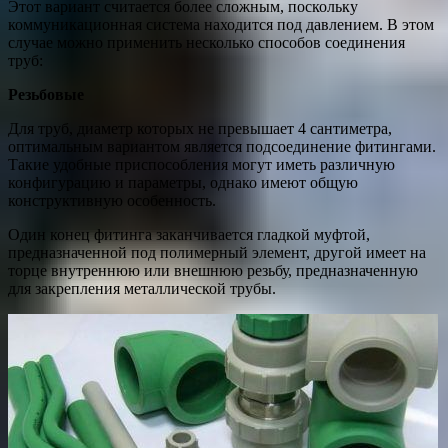
Этот вариант считается более сложным, поскольку
коммуникационная система находится под давлением. В этом
случае можно применить несколько способов соединения
труб:
Резьбовые
Для труб, диаметр которых не превышает 4 сантиметра,
оптимальным вариантом является подсоединение фитингами.
Такие удобные приспособления могут иметь различную
конфигурацию и параметры, однако имеют общую
конструктивную особенность.
Один конец фитинга заканчивается гладкой муфтой,
предназначенной под полимерный элемент, другой имеет на
торце внутреннюю или внешнюю резьбу, предназначенную
для закрепления металлической трубы.