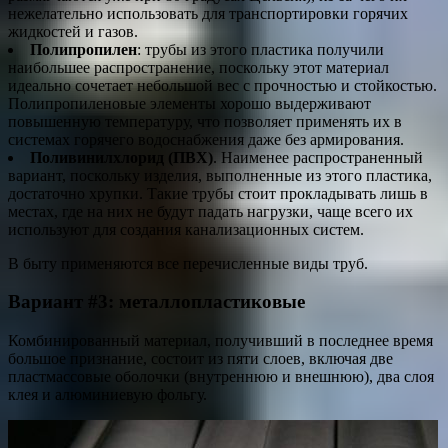
нежелательно использовать для транспортировки горячих
жидкостей и газов.
Полипропилен
: трубы из этого пластика получили
наибольшее распространение, поскольку этот материал
идеально сочетает небольшой вес с прочностью и стойкостью.
Полипропиленовые элементы хорошо выдерживают
повышенную температуру, что позволяет применять их в
системах горячего водоснабжения даже без армирования.
Поливинилхлорид (ПВХ)
. Наименее распространенный
вариант, поскольку изделия, выполненные из этого пластика,
достаточно хрупки. Такие трубы стоит прокладывать лишь в
местах, где на них не будут падать нагрузки, чаще всего их
используют для создания канализационных систем.
В быту применяются все перечисленные виды труб.
Вариант #3: металлопластиковые
Комбинированный материал, получивший в последнее время
большое признание, состоит из пяти слоев, включая две
пластмассовые оболочки (внутреннюю и внешнюю), два слоя
клея и алюминиевую фольгу.