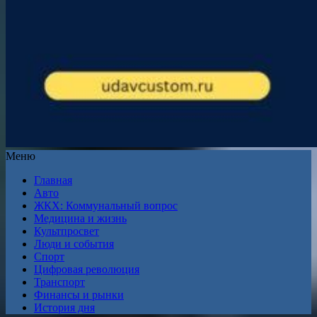
Меню
Главная
Авто
ЖКХ: Коммунальный вопрос
Медицина и жизнь
Культпросвет
Люди и события
Спорт
Цифровая революция
Транспорт
Финансы и рынки
История дня