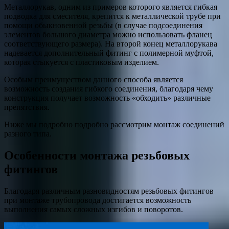
Металлорукав, одним из примеров которого является гибкая
подводка для смесителя, крепится к металлической трубе при
помощи обыкновенной резьбы (в случае подсоединения
элементов большого диаметра можно использовать фланец
соответствующего размера). На второй конец металлорукава
надевается дополнительный фитинг с полимерной муфтой,
которая стыкуется с пластиковым изделием.
Особым преимуществом данного способа является
возможность создания гибкого соединения, благодаря чему
конструкция получает возможность «обходить» различные
препятствия.
Ниже мы подробно подробно рассмотрим монтаж соединений
разного типа.
Особенности монтажа резьбовых
фитингов
Благодаря различным разновидностям резьбовых фитингов
при монтаже трубопровода достигается возможность
выполнения самых сложных изгибов и поворотов.