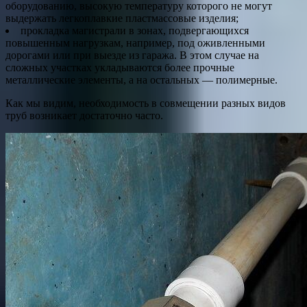
оборудованию, высокую температуру которого не могут
выдержать легкоплавкие пластмассовые изделия;
прокладка магистрали в зонах, подвергающихся
повышенным нагрузкам, например, под оживленными
дорогами или при выезде из гаража. В этом случае на
сложных участках укладываются более прочные
металлические элементы, а на остальных — полимерные.
Как мы видим, необходимость в совмещении разных видов
труб возникает достаточно часто.