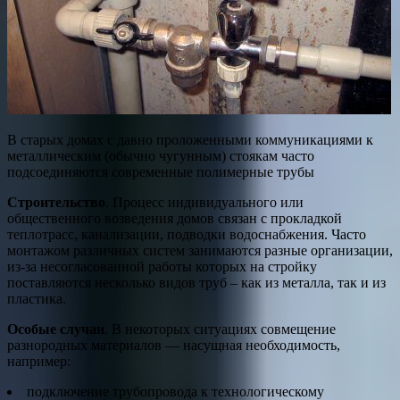
В старых домах с давно проложенными коммуникациями к
металлическим (обычно чугунным) стоякам часто
подсоединяются современные полимерные трубы
Строительство
. Процесс индивидуального или
общественного возведения домов связан с прокладкой
теплотрасс, канализации, подводки водоснабжения. Часто
монтажом различных систем занимаются разные организации,
из-за несогласованной работы которых на стройку
поставляются несколько видов труб – как из металла, так и из
пластика.
Особые случаи
. В некоторых ситуациях совмещение
разнородных материалов — насущная необходимость,
например:
подключение трубопровода к технологическому