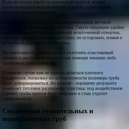
Если же это по какой-то причине не удается, можно
воспользоваться мелкопористой резиной (даже старым
автомобильным ковриком).
Из материала вырезается длинная узкая лента, которой
укрепляется крепеж между трубами. Такую операцию удобно
производить при помощи широкой незаточенной отвертки,
при этом работать нужно тщательно, но осторожно, помня о
возможной деформации пластика.
Настоятельно не рекомендуется уплотнять пластиковый
элемент в раструбе из металла при помощи чеканки либо
заделывать стык цементом.
В первом случае вам не удастся добиться плотного
соединения, поскольку из-за пластичности полимера труба
будет деформироваться. Во втором – хорошему результату
помешает тепловое расширение пластика: под воздействием
горячей трубы крепеж будет нарушен и стык утратит
герметичность.
Соединения отопительных и
водопроводных труб