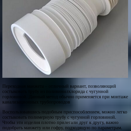
Переходная манжета – отличный вариант, позволяющий
состыковать трубу из поливинилхлорида с чугунной
горловиной. Данный метод обычно применяется при монтаже
канализационных трубопроводов
Воспользовавшись подобным приспособлением, можно легко
состыковать полимерную трубу с чугунной горловиной.
Чтобы эти изделия плотно прилегали друг к другу, важно
подобрать манжету или гофру, подходящую по параметрам.