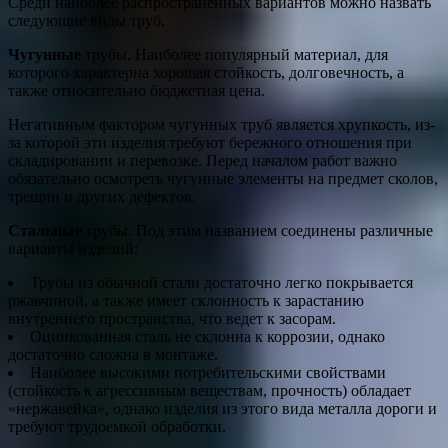
Среди наиболее распространенных вариантов можно назвать
следующие виды труб.
Чугунные
трубы. Наиболее популярный материал, для
которого характерна хорошая стойкость, долговечность, а
также относительно бюджетная цена.
Негативным фактором чугунных труб является хрупкость, из-
за которой эти изделия требуют бережного отношения при
складировании и перевозке. Перед началом работ важно
обязательно осмотреть чугунные элементы на предмет сколов,
трещин и других дефектов.
Стальные
трубы. Под этим названием соединены различные
варианты изделий:
Трубы из обычной стали достаточно легко покрывается
ржавчиной, а также имеет склонность к зарастанию
внутреннего пространства, что ведет к засорам.
Оцинкованная сталь не склонна к коррозии, однако
достаточно сложна в монтаже.
Наиболее высокими потребительскими свойствами
(стойкость к агрессивным веществам, прочность) обладает
«нержавейка», однако изделия из этого вида металла дороги и
требуют трудоемкой обработки.