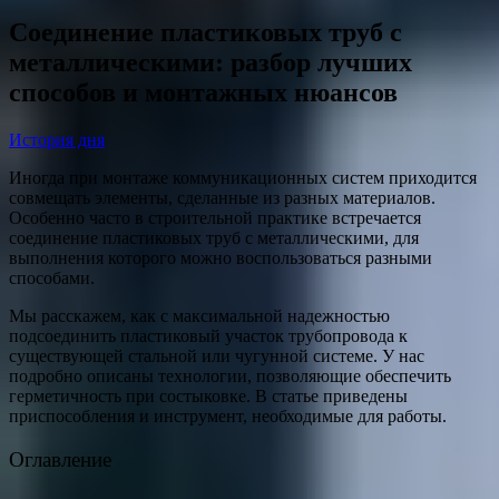
Соединение пластиковых труб с
металлическими: разбор лучших
способов и монтажных нюансов
История дня
Иногда при монтаже коммуникационных систем приходится
совмещать элементы, сделанные из разных материалов.
Особенно часто в строительной практике встречается
соединение пластиковых труб с металлическими, для
выполнения которого можно воспользоваться разными
способами.
Мы расскажем, как с максимальной надежностью
подсоединить пластиковый участок трубопровода к
существующей стальной или чугунной системе. У нас
подробно описаны технологии, позволяющие обеспечить
герметичность при состыковке. В статье приведены
приспособления и инструмент, необходимые для работы.
Оглавление