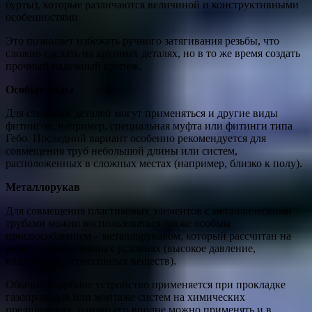
бурты), которые различаются величиной и конструктивными
особенностями
Это позволяет избежать ручного затягивания резьбы, что
сложно сделать на крупных деталях, но в то же время создать
прочный надежный крепеж.
Особые виды
Для стыковки деталей могут применяться и другие виды
фитингов, например, специальная муфта или фитинги типа
Гебо. Последний вариант особенно рекомендуется для
совмещения труб небольшой длины или систем,
расположенных в сложных местах (например, близко к полу).
Металлорукав
Для совмещения пластиковых элементов с металлическими
трубами можно воспользоваться также особым
приспособлением – металлорукавом, который рассчитан на
работу в архисложных условиях (высокое давление,
воздействие агрессивных веществ).
Обычно подобное устройство применяется при прокладке
газопроводов или монтаже систем на химических
предприятиях, однако его вполне можно применять и в