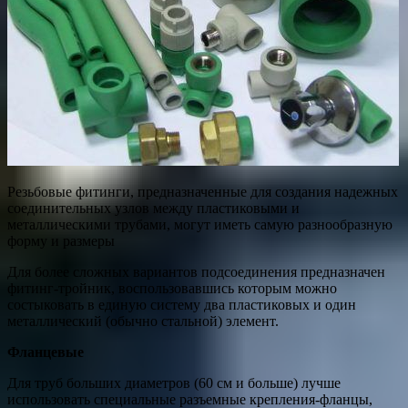
Резьбовые фитинги, предназначенные для создания надежных
соединительных узлов между пластиковыми и
металлическими трубами, могут иметь самую разнообразную
форму и размеры
Для более сложных вариантов подсоединения предназначен
фитинг-тройник, воспользовавшись которым можно
состыковать в единую систему два пластиковых и один
металлический (обычно стальной) элемент.
Фланцевые
Для труб больших диаметров (60 см и больше) лучше
использовать специальные разъемные крепления-фланцы,