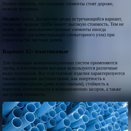
Нужно отметить, что стальные элементы стоят дороже,
нежели чугунные.
Медные
трубы. Достаточно редко встречающийся вариант,
поскольку медные трубы имеют высокую стоимость. Тем не
менее, такие высококачественные элементы иногда
используют для коммуникаций (элеваторного узла) при
строительстве частных домов.
Вариант #2: пластиковые
Для прокладки коммуникационных систем применяются
трубы, в изготовлении которых используются различные
виды полимеров. Все пластиковые изделия характеризуются
такими важными достоинствами, как инертность к
химическим средам (даже агрессивным), стойкость к
коррозии, несклонность к возникновению засоров, а также
доступная стоимость.