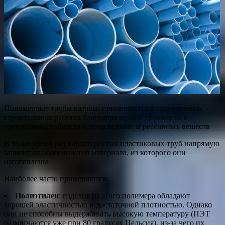
Полимерные трубы широко применяются в современных
строительных работах благодаря низкой стоимости и
прекрасной стойкости к воздействию агрессивных веществ
В то же время ряд характеристик пластиковых труб напрямую
зависит от особенностей материала, из которого они
изготовлены.
Наиболее часто применяются:
Полиэтилен
: изделия из этого полимера обладают
хорошей эластичностью и достаточной плотностью. Однако
они не способны выдерживать высокую температуру (ПЭТ
размягчаются уже при 80 градусах Цельсия), из-за чего их