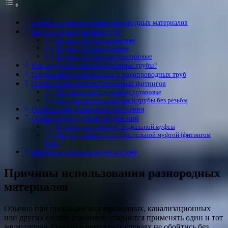
Причины использования разнородных материалов
Виды и характеристики труб
Вариант #1: металлические
Вариант #2: пластиковые
Вариант #3: металлопластиковые
Как соединить канализационные трубы?
Соединения отопительных и водопроводных труб
Особенности монтажа резьбовых фитингов
Поэтапная инструкция по установке
Соединение металлической трубы без резьбы
Особенности фланцевого крепления
Особые виды трубных соединений
Крепеж при помощи специальной муфты
Монтаж зажимно-соединительной муфтой (фитингом
Гебо)
Выводы и полезное видео по теме
Причины использования разнородных
материалов
Обычно при прокладке водопроводных, канализационных
или других систем строители стараются применять один и тот
же материал. Однако в некоторых случаях не обойтись без