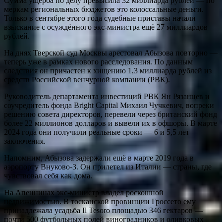
Сумма ущерба по делу превысила 32 миллиарда рублей — по
меркам региональных бюджетов это колоссальные деньги.
Только в сентябре этого года судебные приставы начали
взыскание с осуждённого экс-министра ещё 27 миллиардов
рублей.
На днях Тверской суд Москвы арестовал Абызова повторно —
теперь уже в рамках нового расследования. По данным
следствия он причастен к хищению 1,3 миллиарда рублей из
средств Российской венчурной компании (РВК).
Руководитель департамента инвестиций РВК Ян Рязанцев и
соучредитель фонда Bright Capital Михаил Чучкевич, вопреки
решению совета директоров, перевели через британский фонд
более 22 миллионов долларов и вывели их в офшоры. В марте
2024 года они получили реальные сроки — 6 и 5,5 лет
заключения.
Напомним, Абызова задержали ещё в марте 2019 года в
аэропорту Внуково-3. Он прилетел из Италии — страны, где
чувствовал себя как дома.
На Апеннинах экс-министр владел роскошной
недвижимостью. В тосканской провинции Гроссето ему
принадлежала усадьба Il Tesoro площадью 346 гектаров —
почти 500 футбольных полей виноградников и оливковых