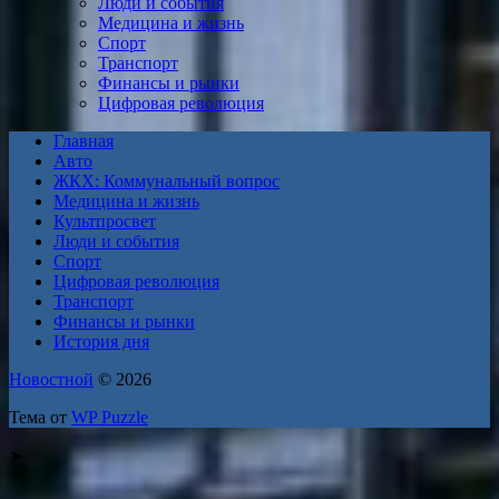
Люди и события
Медицина и жизнь
Спорт
Транспорт
Финансы и рынки
Цифровая революция
Главная
Авто
ЖКХ: Коммунальный вопрос
Медицина и жизнь
Культпросвет
Люди и события
Спорт
Цифровая революция
Транспорт
Финансы и рынки
История дня
Новостной
© 2026
Тема от
WP Puzzle
➤