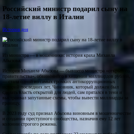
Российский министр подарил сыну на
18-летие виллу в Италии
История дня
Из министра — в мошенники: история краха Михаила
Абызова.
История Михаила Абызова — бывшего министра «открытого
правительства», обвинённого в хищении миллиардов рублей,
— стала одной из самых громких антикоррупционных
историй последних лет. Чиновник, который должен был
сделать власть открытой для людей, сам прятался в тени и
выстраивал запутанные схемы, чтобы вывести миллиарды за
границу.
В 2023 году суд признал Абызова виновным в мошенничестве
и создании преступного сообщества, назначив ему 12 лет
колонии строгого режима.