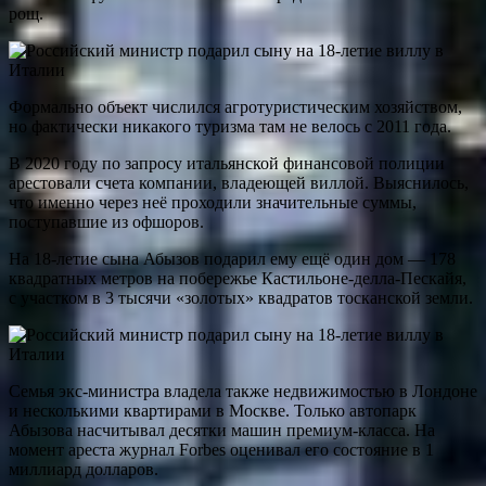
рощ.
Формально объект числился агротуристическим хозяйством,
но фактически никакого туризма там не велось с 2011 года.
В 2020 году по запросу итальянской финансовой полиции
арестовали счета компании, владеющей виллой. Выяснилось,
что именно через неё проходили значительные суммы,
поступавшие из офшоров.
На 18-летие сына Абызов подарил ему ещё один дом — 178
квадратных метров на побережье Кастильоне-делла-Пескайя,
с участком в 3 тысячи «золотых» квадратов тосканской земли.
Семья экс-министра владела также недвижимостью в Лондоне
и несколькими квартирами в Москве. Только автопарк
Абызова насчитывал десятки машин премиум-класса. На
момент ареста журнал Forbes оценивал его состояние в 1
миллиард долларов.