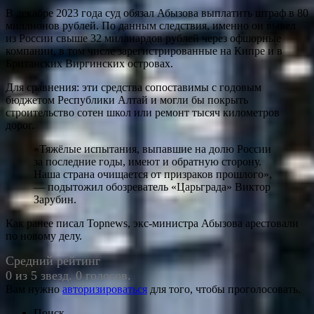
В декабре 2023 года суд обязал Абызова выплатить штраф в 80
миллионов рублей. По данным следствия, именно он вывел
из России свыше 32 миллиардов рублей через офшорные
компании, в том числе зарегистрированные на Кипре и в
Британских Виргинских островах.
Для сравнения: эти средства сопоставимы с годовым
бюджетом Республики Алтай и могли бы покрыть
строительство сотен школ или ремонт тысяч километров
дорог.
«Тяжёлые испытания, выпавшие на долю России
за последние годы, имеют и обратную сторону.
Наша страна очищается от призраков прошлого»,
— подытожил обозреватель «Царьграда» Виктор
Зарубин.
Как ранее писал Topnews, экс-министра Абызова арестовали
по новому делу.
Средний рейтинг
0 из 5 звезд. 0 голосов.
Вам нужно
авторизироваться
для того, чтобы проголосовать.
Поиск