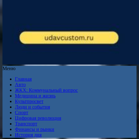
Меню
Главная
Авто
ЖКХ: Коммунальный вопрос
Медицина и жизнь
Культпросвет
Люди и события
Спорт
Цифровая революция
Транспорт
Финансы и рынки
История дня