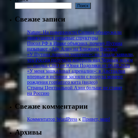
Поиск
Свежие записи
Nature: На поверхности Солнца обнаружили
движущиеся перьевые структуры
Посол РФ в Ираке объяснил, почему Путина
называют «Абу Али» на Ближнем Востоке
«У Путина лопнуло терпение»: на Западе заявили,
что Россия получила контроль над Черным морем
— сводка СВО от Юрия Подоляки от 06.08.2026
«У меня зашкаливал адреналин»: в Австралии
впервые в истории засняли с воздуха момент
рождения горбатого кита (видео)
Страны Центральной Азии больше не ставят
на Россию
Свежие комментарии
Комментатор WordPress
к
Привет, мир!
Архивы