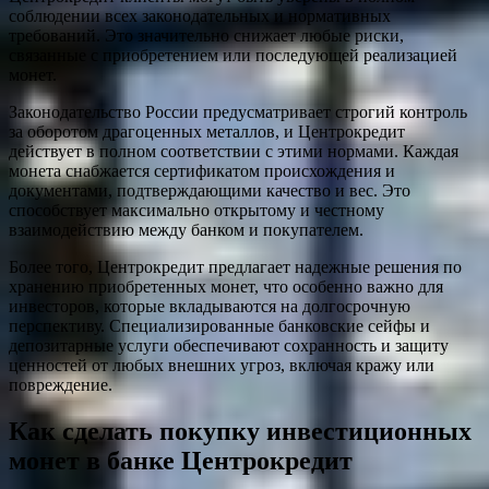
соблюдении всех законодательных и нормативных
требований. Это значительно снижает любые риски,
связанные с приобретением или последующей реализацией
монет.
Законодательство России предусматривает строгий контроль
за оборотом драгоценных металлов, и Центрокредит
действует в полном соответствии с этими нормами. Каждая
монета снабжается сертификатом происхождения и
документами, подтверждающими качество и вес. Это
способствует максимально открытому и честному
взаимодействию между банком и покупателем.
Более того, Центрокредит предлагает надежные решения по
хранению приобретенных монет, что особенно важно для
инвесторов, которые вкладываются на долгосрочную
перспективу. Специализированные банковские сейфы и
депозитарные услуги обеспечивают сохранность и защиту
ценностей от любых внешних угроз, включая кражу или
повреждение.
Как сделать покупку инвестиционных
монет в банке Центрокредит