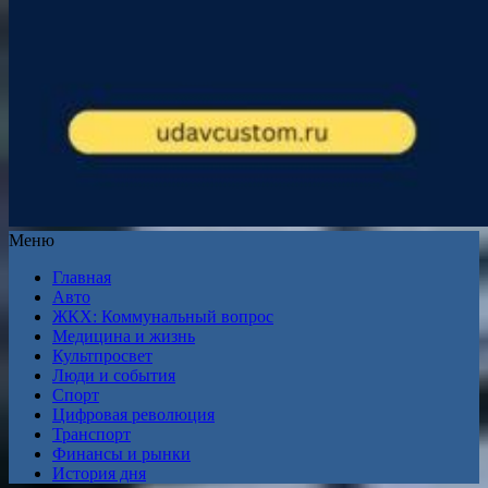
Меню
Главная
Авто
ЖКХ: Коммунальный вопрос
Медицина и жизнь
Культпросвет
Люди и события
Спорт
Цифровая революция
Транспорт
Финансы и рынки
История дня