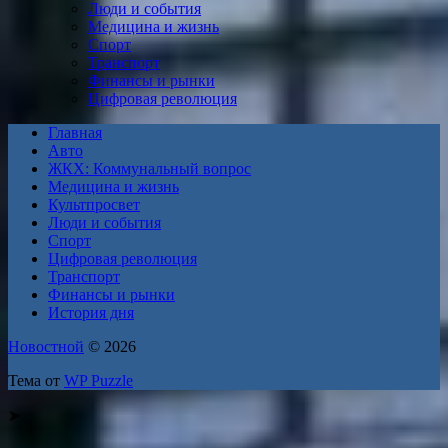
Люди и события
Медицина и жизнь
Спорт
Транспорт
Финансы и рынки
Цифровая революция
Главная
Авто
ЖКХ: Коммунальный вопрос
Медицина и жизнь
Культпросвет
Люди и события
Спорт
Цифровая революция
Транспорт
Финансы и рынки
История дня
Новостной
© 2026
Тема от
WP Puzzle
➤