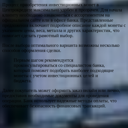
Процесс приобретения инвестиционных монет в
Центрокредите максимально удобен и прозрачен. Для начала
клиенту необходимо ознакомиться с ассортиментом на
официальном сайте или в офисе банка. Представленные
предложения включают подробное описание каждой монеты с
указанием цены, веса, металла и других характеристик, что
помогает сделать грамотный выбор.
После выбора оптимального варианта возможны несколько
способов оформления сделки.
Первым шагом рекомендуется
проконсультироваться со специалистом банка,
который поможет подобрать наиболее подходящие
монеты с учетом инвестиционных целей и
бюджета.
Далее покупатель может оформить заказ онлайн или лично,
предоставив необходимые документы для проведения
операции. Банк использует надежные методы оплаты, что
обеспечивает безопасность финансовых транзакций.