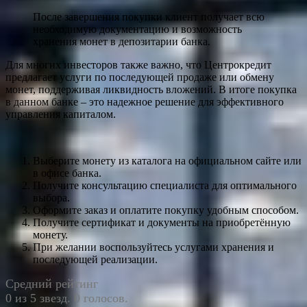
После завершения покупки клиент получает всю
необходимую документацию и возможность
хранения монет в депозитарии банка.
Для многих инвесторов также важно, что Центрокредит
предлагает услуги по последующей продаже или обмену
монет, поддерживая ликвидность вложений. В итоге покупка
в данном банке – это надежное решение для эффективного
управления капиталом.
Выберите монету из каталога на официальном сайте или
в офисе банка.
Получите консультацию специалиста для оптимального
выбора.
Оформите заказ и оплатите покупку удобным способом.
Получите сертификат и документы на приобретённую
монету.
При желании воспользуйтесь услугами хранения и
последующей реализации.
Средний рейтинг
0 из 5 звезд. 0 голосов.