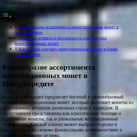
Оглавление
Разнообразие ассортимента инвестиционных монет в
Центрокредите
Правовые аспекты и безопасность при покупке
инвестиционных монет
Как сделать покупку инвестиционных монет в банке
Центрокредит
Разнообразие ассортимента
инвестиционных монет в
Центрокредите
Банк Центрокредит предлагает богатый и разнообразный
каталог инвестиционных монет, который включает монеты из
драгоценных металлов различных стран и периодов. В
ассортименте представлены как классические золотые и
серебряные монеты, так и уникальные коллекционные
экземпляры. Каждый клиент может выбрать изделие в
соответствии со своими финансовыми возможностями и
инвестиционными целями.