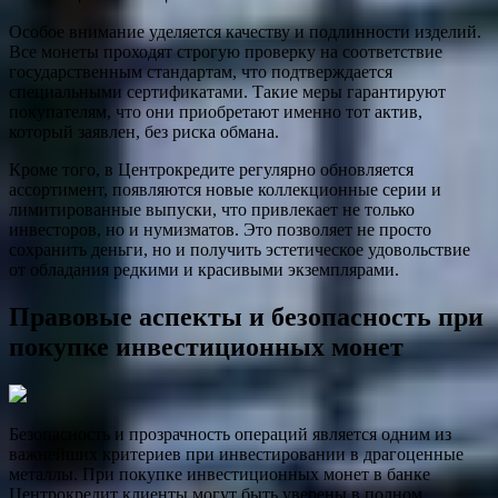
Особое внимание уделяется качеству и подлинности изделий.
Все монеты проходят строгую проверку на соответствие
государственным стандартам, что подтверждается
специальными сертификатами. Такие меры гарантируют
покупателям, что они приобретают именно тот актив,
который заявлен, без риска обмана.
Кроме того, в Центрокредите регулярно обновляется
ассортимент, появляются новые коллекционные серии и
лимитированные выпуски, что привлекает не только
инвесторов, но и нумизматов. Это позволяет не просто
сохранить деньги, но и получить эстетическое удовольствие
от обладания редкими и красивыми экземплярами.
Правовые аспекты и безопасность при
покупке инвестиционных монет
Безопасность и прозрачность операций является одним из
важнейших критериев при инвестировании в драгоценные
металлы. При покупке инвестиционных монет в банке
Центрокредит клиенты могут быть уверены в полном