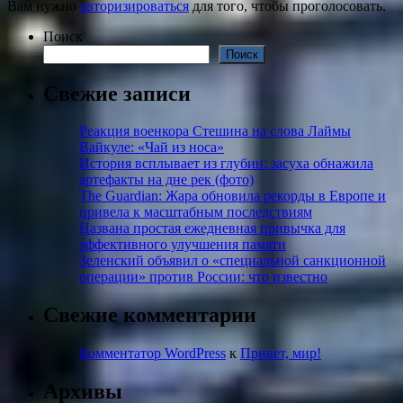
Вам нужно
авторизироваться
для того, чтобы проголосовать.
Поиск
Поиск
Свежие записи
Реакция военкора Стешина на слова Лаймы
Вайкуле: «Чай из носа»
История всплывает из глубин: засуха обнажила
артефакты на дне рек (фото)
The Guardian: Жара обновила рекорды в Европе и
привела к масштабным последствиям
Названа простая ежедневная привычка для
эффективного улучшения памяти
Зеленский объявил о «специальной санкционной
операции» против России: что известно
Свежие комментарии
Комментатор WordPress
к
Привет, мир!
Архивы