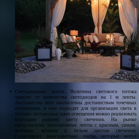
Светодиодные ленты. Величина светового потока
зависит от количества светодиодов на 1 м ленты.
Достоинства лент аналогичны достоинствам точечных
источников, и они подходят для организации света в
беседке; интересные идеи освещения можно реализовать
благодаря разному цвету свечения. На рынке
представлены монохромные ленты с красным, синим,
зелёным, жёлтым и белым цветом свечения.
Существуют многоцветные ленты, которые могут