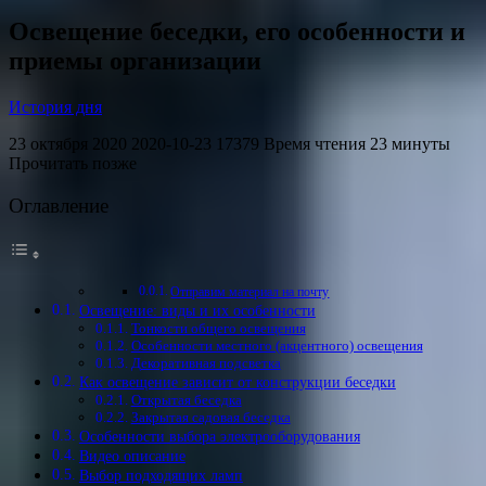
Освещение беседки, его особенности и
приемы организации
История дня
23 октября 2020 2020-10-23 17379 Время чтения 23 минуты
Прочитать позже
Оглавление
Отправим материал на почту
Освещение: виды и их особенности
Тонкости общего освещения
Особенности местного (акцентного) освещения
Декоративная подсветка
Как освещение зависит от конструкции беседки
Открытая беседка
Закрытая садовая беседка
Особенности выбора электрооборудования
Видео описание
Выбор подходящих ламп