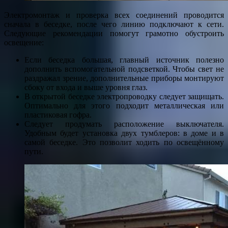
Электромонтаж и проверка всех соединений проводится
сначала в беседке, после чего линию подключают к сети.
Следующие рекомендации помогут грамотно обустроить
освещение:
Если беседка большая, главный источник полезно
дополнить вспомогательной подсветкой. Чтобы свет не
раздражал зрение, дополнительные приборы монтируют
сбоку от входа и выше уровня глаз.
В открытой беседке электропроводку следует защищать.
Оптимально для этого подходит металлическая или
пластиковая гофра.
Следует продумать расположение выключателя.
Удобным будет установка двух тумблеров: в доме и в
самой беседке. Это позволит ходить по освещённому
пути.