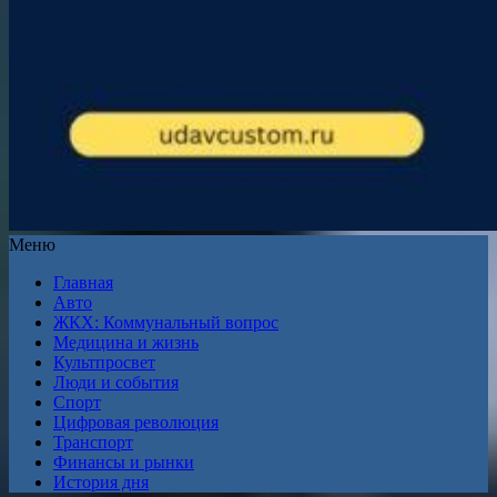
Меню
Главная
Авто
ЖКХ: Коммунальный вопрос
Медицина и жизнь
Культпросвет
Люди и события
Спорт
Цифровая революция
Транспорт
Финансы и рынки
История дня