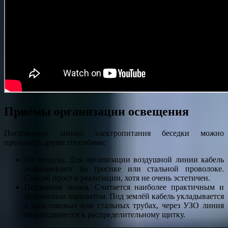
Приёмы организации освещения
Постоянную линию электропитания беседки можно
проложить двумя способами:
По воздуху. Для организации воздушной линии кабель
подвешивают на тросике или стальной проволоке.
Способ прост в реализации, хотя не очень эстетичен.
Подземная линия. Считается наиболее практичным и
безопасным вариантом. Под землёй кабель укладывается
в пластиковых или стальных трубах, через УЗО линия
подсоединяется к распределительному щитку.