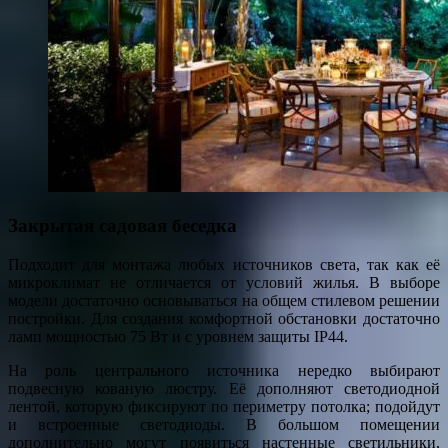
Закрытая садовая беседка
Подходит для монтажа любых источников света, так как её
микроклимат не отличается от условий жилья. В выборе
модели достаточно основываться на общем стилевом решении
постройки. Для создания комфортной обстановки достаточно
ламп мощностью 75 Вт и с уровнем защиты IP44.
На роль центрального источника нередко выбирают
подвесную кованую люстру. Её дополняют светодиодной
лентой, которую фиксируют по периметру потолка; подойдут
и встроенные светодиоды. В большом помещении
дополнительно могут появиться настенные светильники,