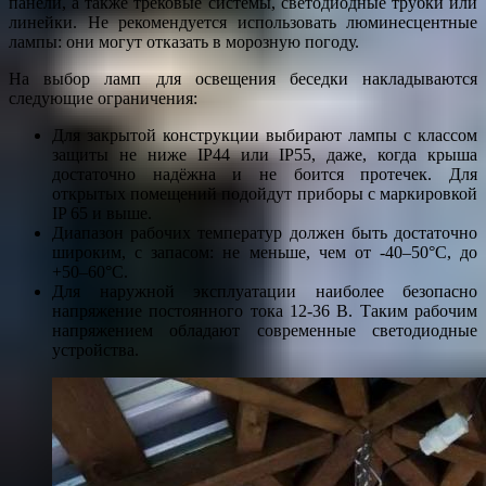
панели, а также трековые системы, светодиодные трубки или
линейки. Не рекомендуется использовать люминесцентные
лампы: они могут отказать в морозную погоду.
На выбор ламп для освещения беседки накладываются
следующие ограничения:
Для закрытой конструкции выбирают лампы с классом
защиты не ниже IP44 или IP55, даже, когда крыша
достаточно надёжна и не боится протечек. Для
открытых помещений подойдут приборы с маркировкой
IP 65 и выше.
Диапазон рабочих температур должен быть достаточно
широким, с запасом: не меньше, чем от -40–50°C, до
+50–60°C.
Для наружной эксплуатации наиболее безопасно
напряжение постоянного тока 12-36 В. Таким рабочим
напряжением обладают современные светодиодные
устройства.