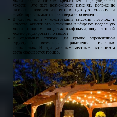
модель бра с гибким креплением и регулировкой
яркости. Это даёт возможность изменять положение
плафона, поворачивая его в нужную сторону, и
комбинировать акцентное и верхнее освещение.
В случае, если у конструкции высокий потолок, в
качестве акцентного источника выбирают подвесную
модель с одним или двумя плафонами, шнур которой
можно регулировать по высоте.
В отдельных случаях (на крыше определённой
структуры) возможно применение точечных
светодиодов. Иногда удобным местным источником
света оказывается торшер.