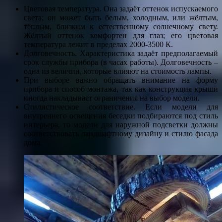
Цветовая температура. Она задаёт оттенок испускаемого
света; он может быть белым, холодным, или жёлтым,
тёплым, близким к естественному солнечному свету.
Жёлтый оттенок комфортен для глаз; его цветовая
температура лежит в пределах 2000-3500 К.
Долговечность. Характеристика задаёт предполагаемый
срок службы прибора (в часах работы). Долговечность –
одна из величин, которые влияют на стоимость лампы.
При выборе важно обращать внимание на форму
прибора и способ монтажа, так как конструкция крыши
иногда накладывает ограничения на выбор модели.
Стилистическое соответствие. Если модели для
внутреннего освещения беседки подбираются под стиль
интерьера, то модели для наружной подсветки должны
соответствовать ландшафтному дизайну и стилю фасада
дома.