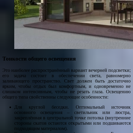
Тонкости общего освещения
Это наиболее распространённый вариант вечерней подсветки;
его задача состоит в обеспечении света, равномерно
заливающего пространство. Свет должен быть достаточно
ярким, чтобы отдых был комфортным, и одновременно не
слишком интенсивным, чтобы не резать глаза. Освещению
общего типа свойственны следующие особенности:
Для круглой беседки. Оптимальный источник
основного освещения – светильник или люстра,
закреплённая в центральной точке потолка (внутренние
стороны скатов остаются открытыми или подшиваются
подходящим материалом).