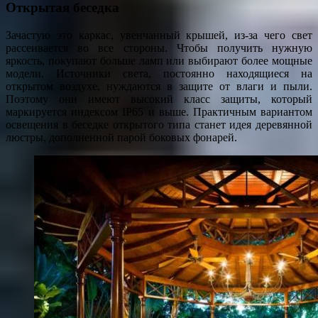
Открытая беседка
Зачастую это каркас, увенчанный крышей, из-за чего свет
рассеивается во все стороны. Чтобы получить нужную
яркость, покупают больше ламп или выбирают более мощные
модели. Источники света, постоянно находящиеся на
открытом воздухе, нуждаются в защите от влаги и пыли.
Поэтому они имеют высокий класс защиты, который
маркируется индексом IP65 и выше. Практичным вариантом
освещения в беседке открытого типа станет идея деревянной
люстры, дополненной парой боковых фонарей.