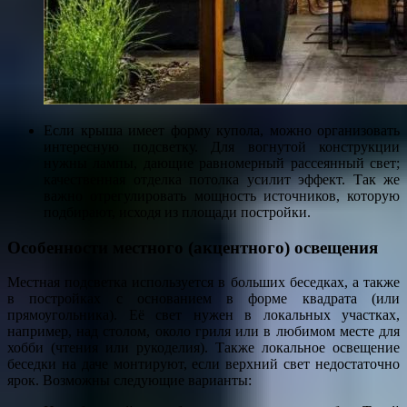
Если крыша имеет форму купола, можно организовать
интересную подсветку. Для вогнутой конструкции
нужны лампы, дающие равномерный рассеянный свет;
качественная отделка потолка усилит эффект. Так же
важно отрегулировать мощность источников, которую
подбирают, исходя из площади постройки.
Особенности местного (акцентного) освещения
Местная подсветка используется в больших беседках, а также
в постройках с основанием в форме квадрата (или
прямоугольника). Её свет нужен в локальных участках,
например, над столом, около гриля или в любимом месте для
хобби (чтения или рукоделия). Также локальное освещение
беседки на даче монтируют, если верхний свет недостаточно
ярок. Возможны следующие варианты: