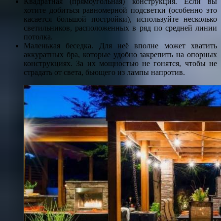
Квадратная (прямоугольная) конструкция. Если вы
хотите добиться равномерной подсветки (особенно это
касается большой постройки), используйте несколько
светильников, расположенных в ряд по средней линии
потолка.
Маленькая беседка. Для неё вполне может хватить
аккуратных бра, которые удобно закрепить на опорных
конструкциях. За их мощностью не гонятся, чтобы не
страдать от света, бьющего из лампы напротив.