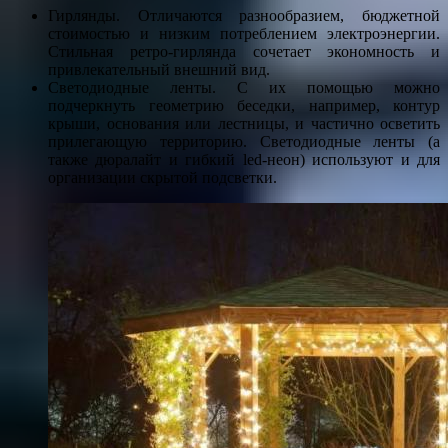
Гирлянды. Отличаются разнообразием, бюджетной
стоимостью и низким потреблением электроэнергии.
Стильная ретро-гирлянда сочетает экономность и
привлекательный внешний вид.
Светодиодные ленты. С их помощью можно
подчеркнуть геометрию беседки, например, контур
крыши, основания или лестницы, и частично осветить
прилегающую территорию. Светодиодные ленты (а
также дюралайт и гибкий led-неон) используют и для
организации скрытой подсветки.