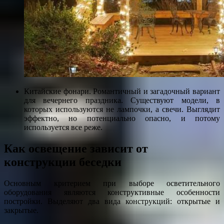
Китайские фонари. Романтичный и загадочный вариант
для вечернего праздника. Существуют модели, в
которых используются не лампочки, а свечи. Выглядит
эффектно, но потенциально опасно, и потому
используется все реже.
Как освещение зависит от
конструкции беседки
Основным критерием при выборе осветительного
оборудования являются конструктивные особенности
постройки. Выделяют два вида конструкций: открытые и
закрытые.