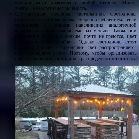
воспроизвести практически любой оттенок. Минус
ленты – недостаточная мощность.
Светодиодные точечные светильники. Светодиоды
отличаются минимальным энергопотреблением: если
сравнивать с лампами накаливания аналогичной
яркости, то оно в семь-восемь раз меньше. Также они
работают в 20-25 раз дольше, почти не греются, цвет
излучения можно выбрать. Однако светодиоды стоят
ощутимо дороже, а исходящий свет распространяется
под небольшим углом. Поэтому, чтобы организовать
общее освещение, светодиоды распределяют по потолку.