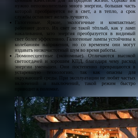
ценным качеством для загородной жизни. Однако им
нужно непозволительно много энергии, большая часть
которой преобразуется не в свет, а в тепло, а срок
службы оставляет желать лучшего.
Галогенные. Яркие, экологичные и компактные;
работают долго. Их свет не такой тёплый, как у ламп
накаливания, зато энергия преобразуется в видимый
свет более эффективно. Галогенные лампы устойчивы к
колебаниям напряжения, но со временем они могут
издавать низкочастотный шум во время работы.
Люминесцентные (экономные). Отличаются высокой
светоотдачей и хорошим КПД, благодаря чему расход
энергии уменьшен. Они постепенно превращаются в
устаревшую технологию, так как опасны для
окружающей среды. При эксплуатации не любят частых
включений и выключений, такой режим быстро
приводит к поломке.