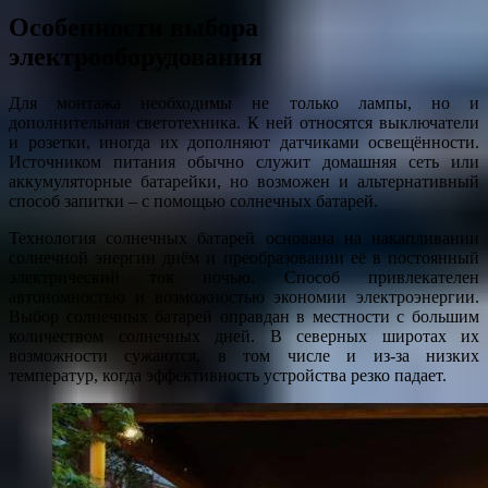
Особенности выбора
электрооборудования
Для монтажа необходимы не только лампы, но и
дополнительная светотехника. К ней относятся выключатели
и розетки, иногда их дополняют датчиками освещённости.
Источником питания обычно служит домашняя сеть или
аккумуляторные батарейки, но возможен и альтернативный
способ запитки – с помощью солнечных батарей.
Технология солнечных батарей основана на накапливании
солнечной энергии днём и преобразовании её в постоянный
электрический ток ночью. Способ привлекателен
автономностью и возможностью экономии электроэнергии.
Выбор солнечных батарей оправдан в местности с большим
количеством солнечных дней. В северных широтах их
возможности сужаются, в том числе и из-за низких
температур, когда эффективность устройства резко падает.