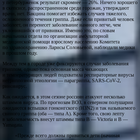
у петербурженок результат скромнее — 26%. Ничего хорошего
в скепсисе, распространенном среди горожан, утверждают
врачи, нет. Вакцина помогает избежать случаев тяжелого,
осложненного течения гриппа. Даже если привитый человек
заболеет, он перенесет заболевание намного легче, чем
уклонившийся от прививки. Именно это, по словам
начальника отдела по организации амбулаторной
медицинской помощи взрослому населению Комитета
по здравоохранению Ларисы Соловьевой, наблюдали медики
в прошлом году.
Между тем в городе уже фиксируются случаи заболевания
гриппом, однако пока основная масса чихающих
и температурящих людей подхватила респираторные вирусы
негриппозной этиологии — парагриппа, SARS-CoV-2,
риновирус.
Как ожидается, в этом сезоне россиян атакуют несколько
штаммов вируса. По прогнозам ВОЗ, в северном полушарии
ожидаются вспышки гонконгского (H3N2) и так называемого
свиного гриппа (оба — типа А). Кроме того, свою лепту
в заболеваемость внесут штаммы типа В — Victoria и В —
Yamagata.
«Прежде всего должны привиться дети (начиная