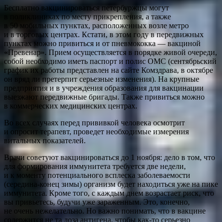
Бесплатно вакцинироваться петербуржцы могут
в поликлиниках по месту прикрепления, а также
в 50 мобильных пунктах, расположенных возле метро
и в торговых центрах. Кстати, в этом году в передвижных
пунктах можно привиться и от пневмококка — вакциной
«Превенар». Прием осуществляется в порядке живой очереди,
собой необходимо иметь паспорт и полис ОМС (сентябрьский
график их работы представлен на сайте Комздрава, в октябре
он вряд ли претерпит серьезные изменения). На крупные
предприятия и в учреждения образования для вакцинации
выезжают передвижные бригады. Также привиться можно
в коммерческих медицинских центрах.
Во всех случаях перед прививкой человека осмотрит
и опросит терапевт, проведет необходимые измерения
витальных показателей.
Врачи советуют вакцинироваться до 1 ноября: дело в том, что
для формирования иммунитета требуется две недели,
и к моменту потенциального всплеска заболеваемости
(середина-конец зимы) организм будет находиться уже на пике
иммунитета. Кроме того, с каждым днем возрастает риск, что
вы привьетесь, будучи уже зараженным. Это, конечно,
не очень нежелательно. Но важно понимать, что в вакцине
содержится не та доза антигена, чтобы как-то серьезно