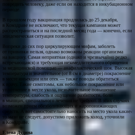
повредить человеку, даже если он находится в инкубационном
периоде.
В прошлом году вакцинация продлилась до 25 декабря,
в Комздраве не исключают, что текущая кампания может
распространиться и на последний месяц года — конечно, если
эпидемическая ситуация позволит.
Вопреки до сих пор циркулирующим мифам, заболеть
от прививки нельзя, однако возможны реакции организма
на вакцину. Самая неприятная (однако и чрезвычайно редко
встречающаяся) и требующая незамедлительного обращения
за медицинской помощью — анафилактический шок. Высокая
температура и значительное (от 8 см в диаметре) покраснение
в месте инъекции или отек — также поводы обратиться
к врачу. Такие симптомы, как небольшое покраснение или
уплотнение в месте укола, незначительное повышение
температуры, слабость и ощущение разбитости, боли
в мышцах, специального лечения не требуют. В этих случаях
возможен прием обезболивающих и жаропонижающих
средств. А вот самостоятельно наносить на место укола какие-
то мази не следует, допустимо приложить холод, уточнили
в Комздраве.
Елена Дудина