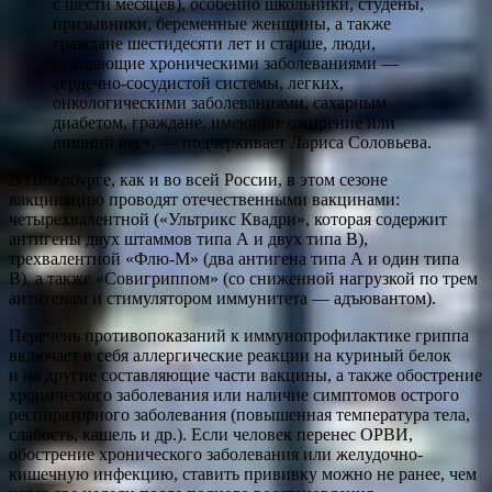
с шести месяцев), особенно школьники, студены,
призывники, беременные женщины, а также
граждане шестидесяти лет и старше, люди,
страдающие хроническими заболеваниями —
сердечно-сосудистой системы, легких,
онкологическими заболеваниями, сахарным
диабетом, граждане, имеющие ожирение или
лишний вес», — подчеркивает Лариса Соловьева.
В Петербурге, как и во всей России, в этом сезоне
вакцинацию проводят отечественными вакцинами:
четырехвалентной («Ультрикс Квадри», которая содержит
антигены двух штаммов типа А и двух типа В),
трехвалентной «Флю-М» (два антигена типа А и один типа
В), а также «Совигриппом» (со сниженной нагрузкой по трем
антигенам и стимулятором иммунитета — адъювантом).
Перечень противопоказаний к иммунопрофилактике гриппа
включает в себя аллергические реакции на куриный белок
и на другие составляющие части вакцины, а также обострение
хронического заболевания или наличие симптомов острого
респираторного заболевания (повышенная температура тела,
слабость, кашель и др.). Если человек перенес ОРВИ,
обострение хронического заболевания или желудочно-
кишечную инфекцию, ставить прививку можно не ранее, чем