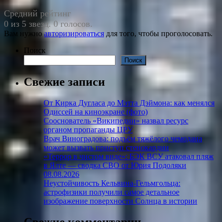
Средний рейтинг
0 из 5 звезд. 0 голосов.
Вам нужно
авторизироваться
для того, чтобы проголосовать.
Поиск
Поиск
Свежие записи
От Кирка Дугласа до Мэтта Дэймона: как менялся
Одиссей на киноэкране (фото)
Сооснователь «Википедии» назвал ресурс
органом пропаганды ЦРУ
Врач Виноградова: подъём тяжёлого чемодана
может вызвать приступ стенокардии
«Террор в чистом виде»: БЭК ВСУ атаковал пляж
в Ялте — сводка СВО от Юрия Подоляки
08.08.2026
Неустойчивость Кельвина-Гельмгольца:
астрофизики получили самое детальное
изображение поверхности Солнца в истории
Свежие комментарии