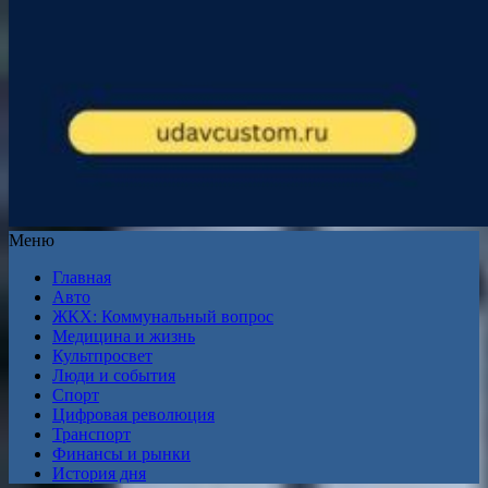
Меню
Главная
Авто
ЖКХ: Коммунальный вопрос
Медицина и жизнь
Культпросвет
Люди и события
Спорт
Цифровая революция
Транспорт
Финансы и рынки
История дня