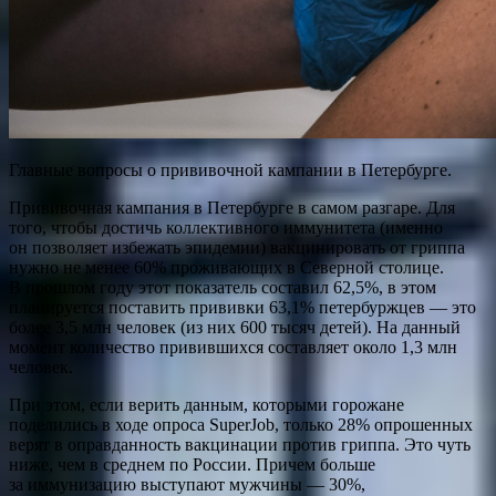
Главные вопросы о прививочной кампании в Петербурге.
Прививочная кампания в Петербурге в самом разгаре. Для
того, чтобы достичь коллективного иммунитета (именно
он позволяет избежать эпидемии) вакцинировать от гриппа
нужно не менее 60% проживающих в Северной столице.
В прошлом году этот показатель составил 62,5%, в этом
планируется поставить прививки 63,1% петербуржцев — это
более 3,5 млн человек (из них 600 тысяч детей). На данный
момент количество привившихся составляет около 1,3 млн
человек.
При этом, если верить данным, которыми горожане
поделились в ходе опроса SuperJob, только 28% опрошенных
верят в оправданность вакцинации против гриппа. Это чуть
ниже, чем в среднем по России. Причем больше
за иммунизацию выступают мужчины — 30%,