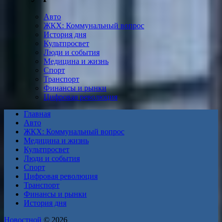
Авто
ЖКХ: Коммунальный вопрос
История дня
Культпросвет
Люди и события
Медицина и жизнь
Спорт
Транспорт
Финансы и рынки
Цифровая революция
Главная
Авто
ЖКХ: Коммунальный вопрос
Медицина и жизнь
Культпросвет
Люди и события
Спорт
Цифровая революция
Транспорт
Финансы и рынки
История дня
Новостной
© 2026