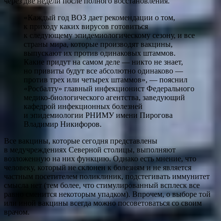
через две недели после полного восстановления.
«Каждый год ВОЗ дает рекомендации о том,
к приходу каких вирусов готовиться
к следующему эпидемиологическому сезону, и все
страны мира, которые производят вакцины,
выпускают их против одинаковых штаммов.
Какие придут на самом деле — никто не знает,
но привиты будут все абсолютно одинаково —
против трех или четырех штаммов», — пояснил
«Росбалту» главный инфекционист Федерального
медико-биологического агентства, заведующий
кафедрой инфекционных болезней
и эпидемиологии РНИМУ имени Пирогова
Владимир Никифоров.
Все вакцины, которые сегодня представлены
в медучреждениях Северной столицы, выполняют
возложенную на них функцию. Однако есть мнение, что
человеку, который не склонен к болезням и не является
частным посетителем поликлиник, подстегивать иммунитет
смысла нет (тем более, что стимулированный всплеск все
равно сменится некоторым упадком). Впрочем, о выборе той
или иной вакцины всегда можно посоветоваться со своим
врачом.