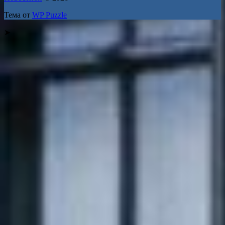
Тема от
WP Puzzle
➤