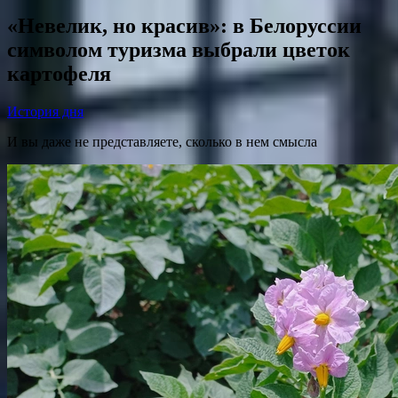
«Невелик, но красив»: в Белоруссии
символом туризма выбрали цветок
картофеля
История дня
И вы даже не представляете, сколько в нем смысла