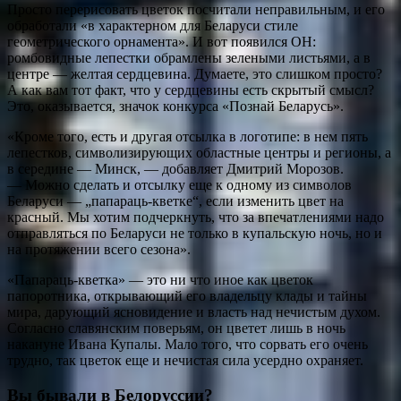
Просто перерисовать цветок посчитали неправильным, и его
обработали «в характерном для Беларуси стиле
геометрического орнамента». И вот появился ОН:
ромбовидные лепестки обрамлены зелеными листьями, а в
центре — желтая сердцевина. Думаете, это слишком просто?
А как вам тот факт, что у сердцевины есть скрытый смысл?
Это, оказывается, значок конкурса «Познай Беларусь».
«Кроме того, есть и другая отсылка в логотипе: в нем пять
лепестков, символизирующих областные центры и регионы, а
в середине — Минск, — добавляет Дмитрий Морозов.
— Можно сделать и отсылку еще к одному из символов
Беларуси — „папараць-кветке“, если изменить цвет на
красный. Мы хотим подчеркнуть, что за впечатлениями надо
отправляться по Беларуси не только в купальскую ночь, но и
на протяжении всего сезона».
«Папараць-кветка» — это ни что иное как цветок
папоротника, открывающий его владельцу клады и тайны
мира, дарующий ясновидение и власть над нечистым духом.
Согласно славянским поверьям, он цветет лишь в ночь
накануне Ивана Купалы. Мало того, что сорвать его очень
трудно, так цветок еще и нечистая сила усердно охраняет.
Вы бывали в Белоруссии?