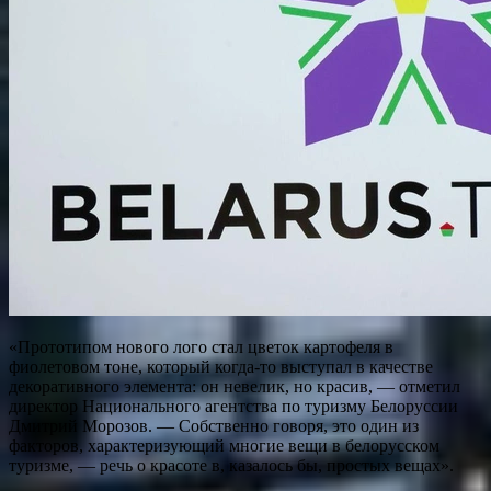
«Прототипом нового лого стал цветок картофеля в
фиолетовом тоне, который когда-то выступал в качестве
декоративного элемента: он невелик, но красив, — отметил
директор Национального агентства по туризму Белоруссии
Дмитрий Морозов. — Собственно говоря, это один из
факторов, характеризующий многие вещи в белорусском
туризме, — речь о красоте в, казалось бы, простых вещах».