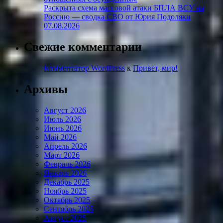
Раскрыта схема массовой атаки БПЛА ВСУ на
Россию — сводка СВО от Юрия Подоляки
07.08.2026
Свежие комментарии
Комментатор WordPress
к
Привет, мир!
Архивы
Август 2026
Июль 2026
Июнь 2026
Май 2026
Апрель 2026
Март 2026
Февраль 2026
Январь 2026
Декабрь 2025
Ноябрь 2025
Октябрь 2025
Сентябрь 2025
Август 2025