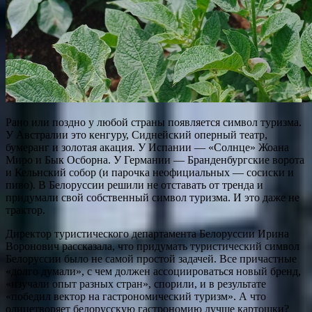
Рано или поздно у любой страны появляется символ туризма.
У Австралии это кенгуру, Сиднейский оперный театр,
бумеранг и золотая акация. У Испании — «Солнце» Жоана
Миро и Бык Осборна. У Германии — Бранденбургские ворота
и Кельнский собор (и парочка неофициальных — сосиски и
пиво). В Белоруссии решили не отставать от тренда и
придумали свой собственный символ туризма. И это даже не
трактор.
Директор туристического департамента Белоруссии Ирина
Воронович рассказала, что придумать туристический символ
Белоруссии было не самой простой задачей. Все причастные
«долго думали», с чем должен ассоциироваться новый бренд,
«изучали опыт разных стран», спорили, и в результате
«победил вектор на гастрономический туризм». А что
олицетворяет белорусскую гастрономию лучше картошки?