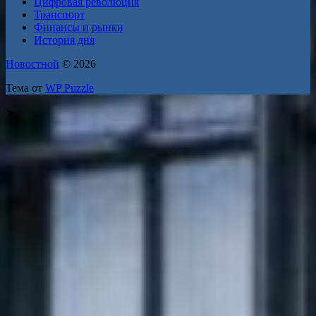
Цифровая революция
Транспорт
Финансы и рынки
История дня
Новостной
© 2026
Тема от
WP Puzzle
➤