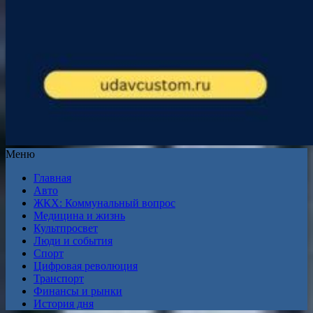
Меню
Главная
Авто
ЖКХ: Коммунальный вопрос
Медицина и жизнь
Культпросвет
Люди и события
Спорт
Цифровая революция
Транспорт
Финансы и рынки
История дня