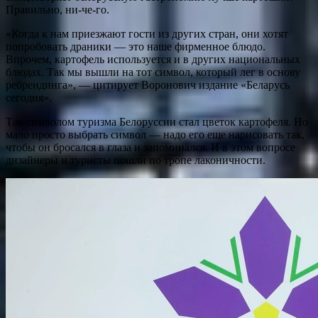
Правильно, ни-че-го.
«Когда к нам приезжают гости из других стран, они хотят
попробовать драники — это наше фирменное блюдо.
Впрочем, картофель используется и в других национальных
блюдах. Так мы вышли на тот символ, который лег в основу
ребрендинга», — цитирует Воронович издание «Беларусь
сегодня».
Так символом туризма Белоруссии стал цветок картофеля. Но
мало просто выбрать символ — надо его еще нарисовать так,
чтобы он бросался в глаза и запоминался. И в этом вопросе
дизайнеры и туристы пошли по тропе лаконичности.