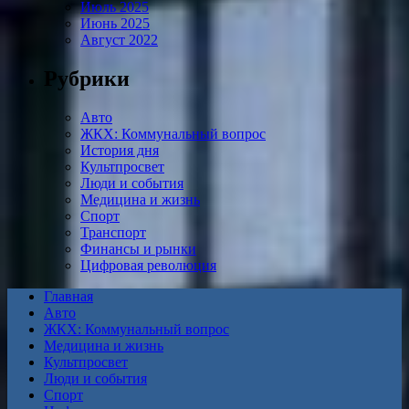
Июль 2025
Июнь 2025
Август 2022
Рубрики
Авто
ЖКХ: Коммунальный вопрос
История дня
Культпросвет
Люди и события
Медицина и жизнь
Спорт
Транспорт
Финансы и рынки
Цифровая революция
Главная
Авто
ЖКХ: Коммунальный вопрос
Медицина и жизнь
Культпросвет
Люди и события
Спорт