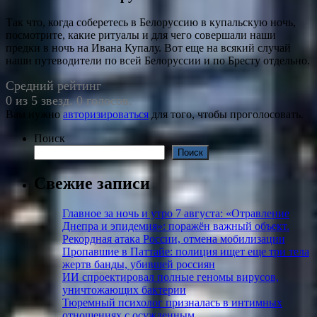
Так что, когда соберетесь в Белоруссию в купальскую ночь,
посмотрите, какие ритуалы и для чего совершали наши
предки в ночь на Ивана Купалу. Вот еще на всякий случай
наши путеводители по всей Белоруссии и по Бресту отдельно.
Средний рейтинг
0 из 5 звезд. 0 голосов.
Вам нужно
авторизироваться
для того, чтобы проголосовать.
Поиск
Поиск
Свежие записи
Главное за ночь и утро 7 августа: «Отравление
Днепра и эпидемия»: поражён важный объект.
Рекордная атака России, отмена мобилизации
Пропавшие в Паттайе: полиция ищет еще три тела
жертв банды, убившей россиян
ИИ спроектировал полные геномы вирусов,
уничтожающих бактерии
Тюремный психолог призналась в интимных
отношениях с осужденным