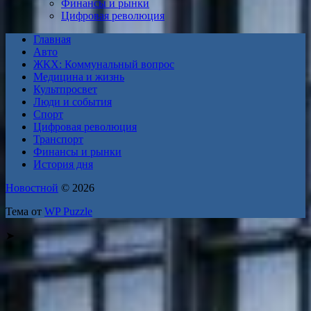
Финансы и рынки
Цифровая революция
Главная
Авто
ЖКХ: Коммунальный вопрос
Медицина и жизнь
Культпросвет
Люди и события
Спорт
Цифровая революция
Транспорт
Финансы и рынки
История дня
Новостной
© 2026
Тема от
WP Puzzle
➤