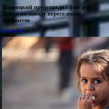
Навроцкий предупредил фон дер
Ляйен по поводу переселения
мигрантов
История дня