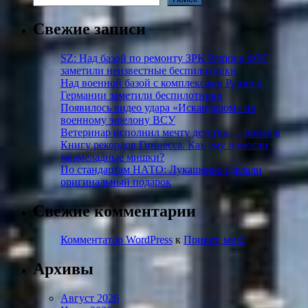
Свежие записи
SZ: Над базой по ремонту ЗРК Patriot в ФРГ
заметили неизвестные беспилотники
Над военной базой с комплексами Patriot в
Германии заметили беспилотники
Появилось видео удара «Искандером» по
военному эшелону ВСУ
Ветеринар исполнил мечту детства — попал в
Книгу рекордов Гиннесса. Как ему помогли
мармеладные мишки?
По стандартам НАТО: Лукашенко сделали
оригинальный подарок
Свежие комментарии
Комментатор WordPress
к
Привет, мир!
Архивы
Август 2026