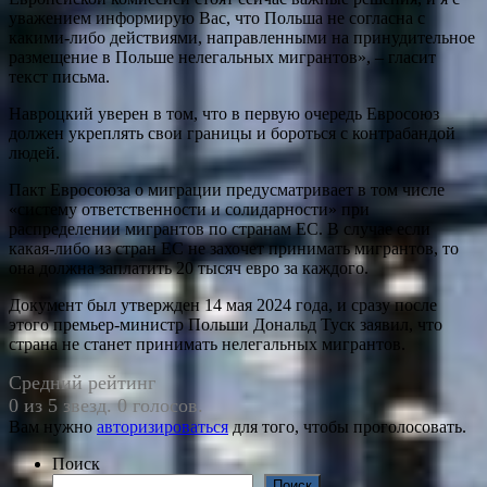
уважением информирую Вас, что Польша не согласна с
какими-либо действиями, направленными на принудительное
размещение в Польше нелегальных мигрантов», – гласит
текст письма.
Навроцкий уверен в том, что в первую очередь Евросоюз
должен укреплять свои границы и бороться с контрабандой
людей.
Пакт Евросоюза о миграции предусматривает в том числе
«систему ответственности и солидарности» при
распределении мигрантов по странам ЕС. В случае если
какая-либо из стран ЕС не захочет принимать мигрантов, то
она должна заплатить 20 тысяч евро за каждого.
Документ был утвержден 14 мая 2024 года, и сразу после
этого премьер-министр Польши Дональд Туск заявил, что
страна не станет принимать нелегальных мигрантов.
Средний рейтинг
0 из 5 звезд. 0 голосов.
Вам нужно
авторизироваться
для того, чтобы проголосовать.
Поиск
Поиск