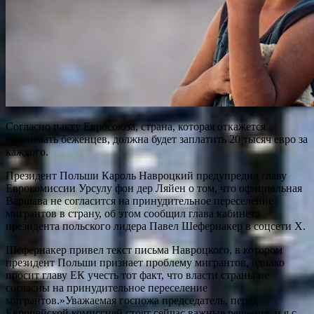
Согласно пакту Евросоюза, страна, которая откажется
принимать беженцев, должна будет заплатить 20 тысяч евро за
каждого.
Президент Польши Кароль Навроцкий предупредил главу
Еврокомиссии Урсулу фон дер Ляйен о том, что официальная
Варшава не согласится на принудительное переселение
мигрантов в страну, об этом сообщил глава кабинета
президента польского лидера Павел Шефернакер в соцсети X.
Шефернакер привел текст письма Навроцкого, в котором
президент Польши признает проблему мигрантов, однако
просит главу ЕК учесть тот факт, что власти страны не
согласны на принудительное переселение
мигрантов.»Уважаемая госпожа председатель, перед
Европейской комиссией стоят сейчас важные решения, и я с