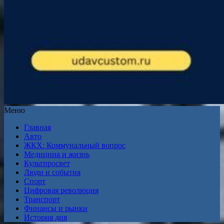
Меню
Главная
Авто
ЖКХ: Коммунальный вопрос
Медицина и жизнь
Культпросвет
Люди и события
Спорт
Цифровая революция
Транспорт
Финансы и рынки
История дня