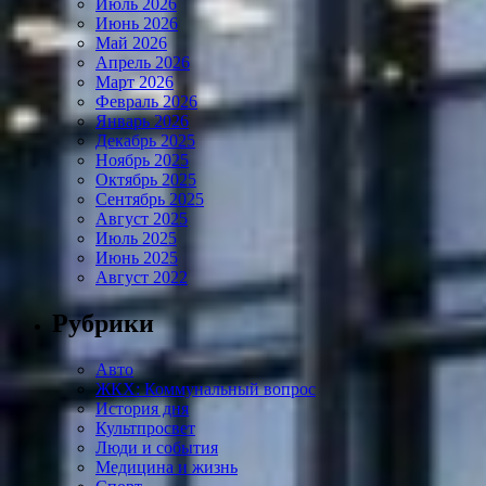
Июль 2026
Июнь 2026
Май 2026
Апрель 2026
Март 2026
Февраль 2026
Январь 2026
Декабрь 2025
Ноябрь 2025
Октябрь 2025
Сентябрь 2025
Август 2025
Июль 2025
Июнь 2025
Август 2022
Рубрики
Авто
ЖКХ: Коммунальный вопрос
История дня
Культпросвет
Люди и события
Медицина и жизнь