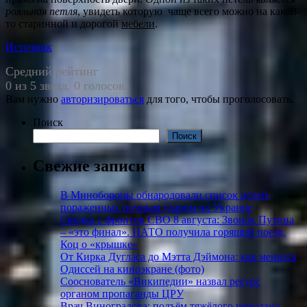
рояльная петля
, увидеть которую чаще всего можно на какой-
то старинной и дорогой
мебели
.
Источник
Средний рейтинг
0 из 5 звезд. 0 голосов.
Вам нужно
авторизироваться
для того, чтобы проголосовать.
Поиск
Поиск
Свежие записи
В Минобороны обнародовали список целей,
пораженных ночным ударом по Украине
Сводка с фронтов СВО 8 августа: Звонок Путина
– «это финал». НАТО получила горящий поезд.
Коц о «крышке»
От Кирка Дугласа до Мэтта Дэймона: как менялся
Одиссей на киноэкране (фото)
Сооснователь «Википедии» назвал ресурс
органом пропаганды ЦРУ
Врач Виноградова: подъём тяжёлого чемодана