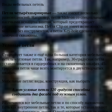
Виды мебельных петель
Петли четырёхшарнирные
— также имеют несколько
разновидностей. Например, петля Slide-on со специальными
насечками оснащена винтом, который предотвращает
расцепление механизма. Петля Clip-on имеет возможность
монтажа без инструментов, а петля Key-hole сделана в виде
замочной скважины.
Угловые петли
Существует также и ещё одна большая категория мебельных
петель – угловые петли. Так, например, 30-градусная петля
устанавливается в гардеробных и на скошенных шкафах. 45-
градусная петля чаще всего монтируется в двухстворчатых
шкафах.
Мебельные петли: виды, конструкция, как выбрать
А вот угловые петли 120 градусов способны
соединить два фасада под нужным углом.
Различаются все мебельные петли и по способу наложения.
Есть как внутренние петли, так и те, которые устанавливают
прямо на поверхность двери. Одной из таких петель является