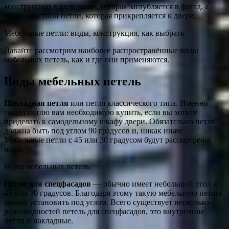
конструкцию в виде чаши, которая заглубляется в фасад, а
также ответной петли, которая прикрепляется к двери.
Мебельные петли: виды, конструкция, как выбрать
Давайте рассмотрим наиболее распространённые виды
мебельных петель, как и где они применяются.
Виды мебельных петель
Накладная петля
или петля классического типа. Именно
такую петлю вам необходимую купить, если вы хотите
приделать к самодельному шкафу двери. Обязательно петля
должна быть под углом 90 градусов и, никак иначе.
Мебельные петли с 45 или 30 градусом будут рассмотрены
ниже.
Виды мебельных петель
Петля для спецфасадов
— обычно имеет небольшой угол в
45 или 30 градусов. Благодаря этому такую мебельную петлю
можно установить под углом. Всего существует несколько
разновидностей петель для спецфасадов, это внутренние
петли и накладные.