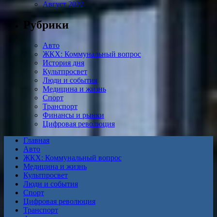
Август 2022
Рубрики
Авто
ЖКХ: Коммунальный вопрос
История дня
Культпросвет
Люди и события
Медицина и жизнь
Спорт
Транспорт
Финансы и рынки
Цифровая революция
Главная
Авто
ЖКХ: Коммунальный вопрос
Медицина и жизнь
Культпросвет
Люди и события
Спорт
Цифровая революция
Транспорт