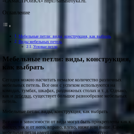
«САМаСТРОЙКА» https://samastroyka.ru.
Оглавление
Мебельные петли: виды, конструкция, как выбрать
Виды мебельных петель
Угловые петли
Мебельные петли: виды, конструкция,
как выбрать
Сегодня можно насчитать немалое количество различных
мебельных петель. Все они с успехом используются на
комодах, тумбах, шкафах, раздвижных столах и т. д. Однако,
как и
лебедки
, существует большое разнообразие мебельных
петель.
Мебельные петли: виды, конструкция, как выбрать
Все они в зависимости от вида могут быть прикреплены как к
фасаду, так и от него, вправо, влево, ниже или выше. Сама
мебельная петля имеет простую и незамысловатую