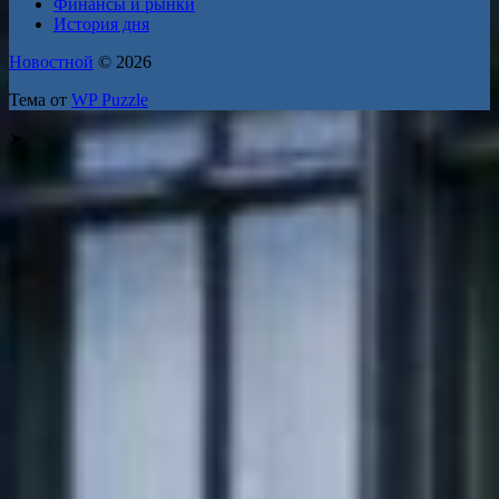
Финансы и рынки
История дня
Новостной
© 2026
Тема от
WP Puzzle
➤