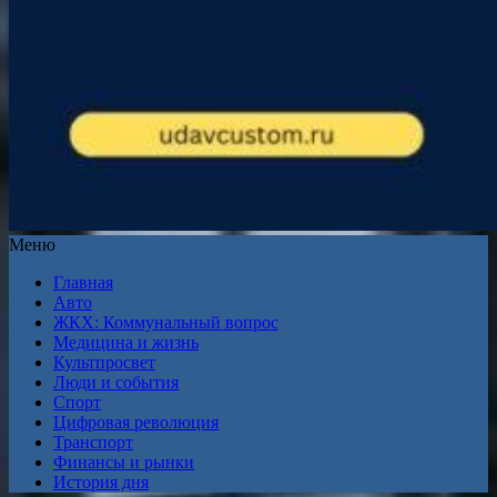
Меню
Главная
Авто
ЖКХ: Коммунальный вопрос
Медицина и жизнь
Культпросвет
Люди и события
Спорт
Цифровая революция
Транспорт
Финансы и рынки
История дня