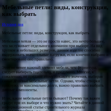
Мебельные петли: виды, конструкция,
как выбрать
История дня
Мебельные петли: виды, конструкция, как выбрать
Мебельная петля
— это не просто навес, это нечто большее,
что заслуживает отдельного внимания при выборе. На вид
хрупкое и небольших размеров, данное изделие способно
выдерживать значительные нагрузки, если конечно выбрано и
смонтировано оно правильно.
Этот не менее важный элемент мебели, чем фурнитура,
следует выбирать тщательно, и продумано. Многие, к
сожалению, не предают этому никакого значения, выбирая
самые дешёвые мебельные петли. Однако, чтобы створки
прослужили максимально долго, важно правильно выбрать
данные компоненты.
Итак, какие мебельные петли бывают? Почему так важен
градус при их выборе и что нужно знать? Читайте в данной
информационной статье строительного журнала