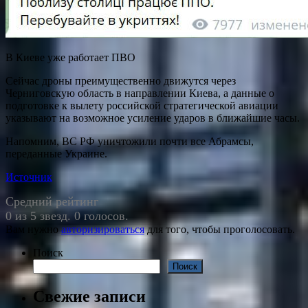
В Киеве уже работает ПВО
Сейчас дроны преимущественно движутся через
Черниговскую область в направлении Киева, а данные о
подготовке к вылету российской стратегической авиации
указывают на возможное усиление ударов в ближайшие часы.
Напомним, ВС РФ уничтожили почти все Абрамсы,
переданные Украине.
Источник
Средний рейтинг
0 из 5 звезд. 0 голосов.
Вам нужно
авторизироваться
для того, чтобы проголосовать.
Поиск
Поиск
Свежие записи