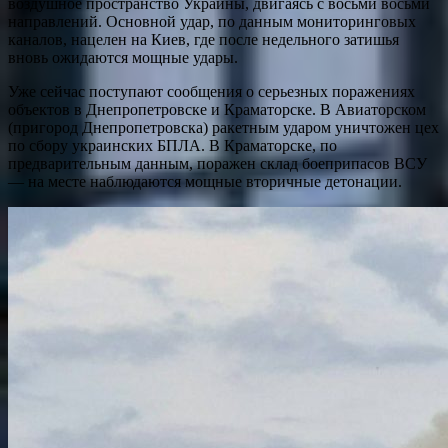
воздушное пространство Украины, двигаясь с восьми восьми
направлений. Основной удар, по данным мониторинговых
каналов, нацелен на Киев, где после недельного затишья
вновь ожидаются мощные удары.
Уже сейчас поступают сообщения о серьезных поражениях
объектов в Днепропетровске и Краматорске. В Авиаторском
(пригород Днепропетровска) ракетным ударом уничтожен цех
по сбору украинских БПЛА. В Краматорске, по
предварительным данным, поражен склад боеприпасов ВСУ
— на месте наблюдаются мощные вторичные детонации.