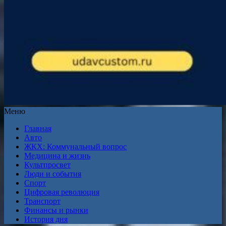
Меню
Главная
Авто
ЖКХ: Коммунальный вопрос
Медицина и жизнь
Культпросвет
Люди и события
Спорт
Цифровая революция
Транспорт
Финансы и рынки
История дня