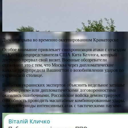
Дым от взрыва во временно оккупированном Краматорске
Особое внимание привлекает синхронизация атаки с отъездом
из Киева спецпредставителя США Кита Келлога, который
досрочно прервал свой визит. Военные обозреватели
связывают это с тем, что Москва через дипломатические
каналы предупредила Вашингтон о возобновлении ударов по
украинской столице.
Попытки украинских экспертов объяснить недельное затишье
«перемирием» или дипломатическими договоренностями
оказались ошибочными. Российские войска демонстрируют
способность проводить масштабные комбинированные удары,
чередуя периоды интенсивных атак с тактическими паузами.