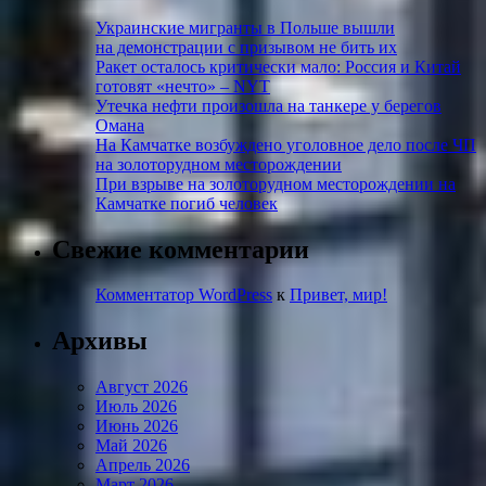
Украинские мигранты в Польше вышли
на демонстрации с призывом не бить их
Ракет осталось критически мало: Россия и Китай
готовят «нечто» – NYT
Утечка нефти произошла на танкере у берегов
Омана
На Камчатке возбуждено уголовное дело после ЧП
на золоторудном месторождении
При взрыве на золоторудном месторождении на
Камчатке погиб человек
Свежие комментарии
Комментатор WordPress
к
Привет, мир!
Архивы
Август 2026
Июль 2026
Июнь 2026
Май 2026
Апрель 2026
Март 2026