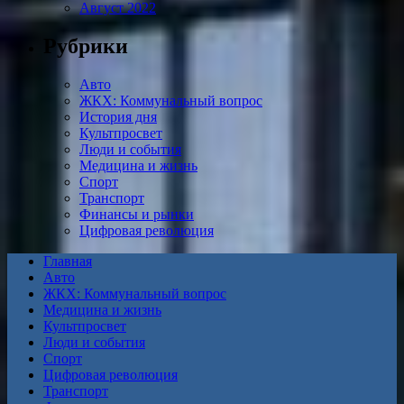
Август 2022
Рубрики
Авто
ЖКХ: Коммунальный вопрос
История дня
Культпросвет
Люди и события
Медицина и жизнь
Спорт
Транспорт
Финансы и рынки
Цифровая революция
Главная
Авто
ЖКХ: Коммунальный вопрос
Медицина и жизнь
Культпросвет
Люди и события
Спорт
Цифровая революция
Транспорт