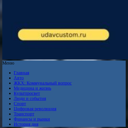
Меню
Главная
Авто
ЖКХ: Коммунальный вопрос
Медицина и жизнь
Культпросвет
Люди и события
Спорт
Цифровая революция
Транспорт
Финансы и рынки
История дня