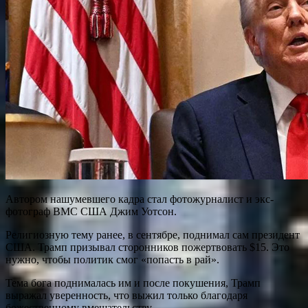
Автором нашумевшего кадра стал фотожурналист и экс-
фотограф ВМС США Джим Уотсон.
Религиозную тему ранее, в сентябре, поднимал сам президент
США. Трамп призывал сторонников пожертвовать $15. Это
нужно, чтобы политик смог «попасть в рай».
Тема бога поднималась им и после покушения, Трамп
выражал уверенность, что выжил только благодаря
божественному вмешательству.