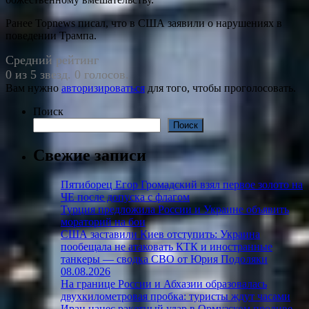
Ранее Topnews писал, что в США заявили о нарушениях в
поведении Трампа.
Средний рейтинг
0 из 5 звезд. 0 голосов.
Вам нужно
авторизироваться
для того, чтобы проголосовать.
Поиск
Поиск
Свежие записи
Пятиборец Егор Громадский взял первое золото на
ЧЕ после допуска с флагом
Турция предложила России и Украине объявить
мораторий на бои
США заставили Киев отступить: Украина
пообещала не атаковать КТК и иностранные
танкеры — сводка СВО от Юрия Подоляки
08.08.2026
На границе России и Абхазии образовалась
двухкилометровая пробка: туристы ждут часами
Иран нанес ракетный удар в Ормузском проливе