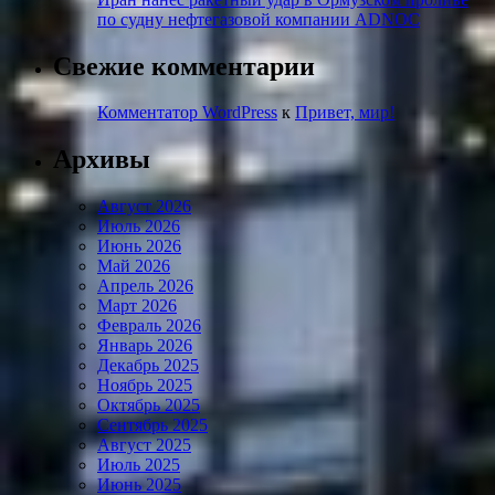
по судну нефтегазовой компании ADNOC
Свежие комментарии
Комментатор WordPress
к
Привет, мир!
Архивы
Август 2026
Июль 2026
Июнь 2026
Май 2026
Апрель 2026
Март 2026
Февраль 2026
Январь 2026
Декабрь 2025
Ноябрь 2025
Октябрь 2025
Сентябрь 2025
Август 2025
Июль 2025
Июнь 2025