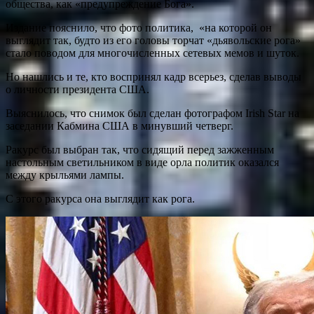
общества, как «предупреждение Бога».
Издание пояснило, что фото политика, «на которой он
выглядит так, будто из его головы торчат «дьявольские рога»
стало поводом для многочисленных сетевых мемов и шуток.
Но нашлись и те, кто воспринял кадр всерьез, сделав выводы
о личности президента США.
Выяснилось, что снимок был сделан фотографом Irish Star на
заседании Кабмина США в минувший четверг.
Ракурс был выбран так, что сидящий перед зажженным
настольным светильником в виде орла политик оказался
между крыльями лампы.
С этого ракурса она выглядит как рога.