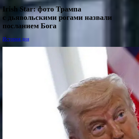
Irish Star: фото Трампа
с дьявольскими рогами назвали
посланием Бога
История дня