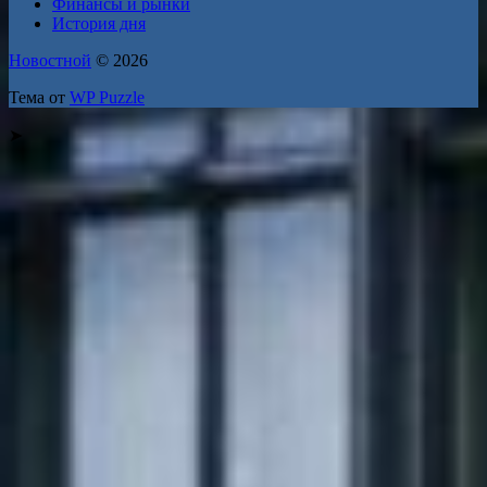
Финансы и рынки
История дня
Новостной
© 2026
Тема от
WP Puzzle
➤