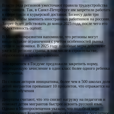
Власти ряда регионов ужесточают правила трудоустройства
иностранцев. Так, в Санкт-Петербурге им запретили работать
в сфере такси и курьерской доставки. Бизнесу дали три
месяца, чтобы заменить иностранных работников на россиян.
Запрет будет действовать до конца 2025 года, после чего его
эффективность оценят.
В Минэкономразвития напомнили, что регионы могут
вводить такие ограничения с учетом особенностей рынка
труда и экономики. В 2025 году подобные меры действуют
уже в 51 регионе страны, в том числе в строительстве,
образовании и здравоохранении.
Тем временем в Госдуме предложили закрепить норму,
запрещающую зачисление в один класс более одного ребенка
иностранца.
По словам авторов инициативы, более чем в 500 школах доля
детей мигрантов превышает 10 процентов, что отражается на
качестве обучения
Депутаты считают, что это снизит нагрузку на педагогов и
поможет детям мигрантов быстрее освоить русский язык.
Однако в Минпросвещения указали, что подобная мера
противоречит Конституции, которая гарантирует бесплатное