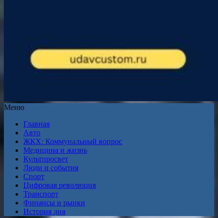
Меню
Главная
Авто
ЖКХ: Коммунальный вопрос
Медицина и жизнь
Культпросвет
Люди и события
Спорт
Цифровая революция
Транспорт
Финансы и рынки
История дня