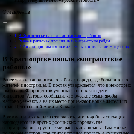
Кадр: Telegram-канал «Русские Новости»
Оглавление
В Красноярске нашли «мигрантские районы»
Ранее в регионах прошли антимигрантские рейды
В России принимают новые законы в отношении мигрантов
В Красноярске нашли «мигрантские
районы»
Ранее тот же канал писал о районах города, где большинство
жителей иностранцы. В постах утверждается, что в некоторых
школах до 80 процентов учеников составляют дети
мигрантов. Авторы сообщали, что русские семьи якобы
массово уезжают, а на их место приезжают новые жители из
стран Центральной Азии и Кавказа.
В комментариях канала отмечалось, что подобная ситуация
наблюдается и в других российских городах, где
сформировались крупные мигрантские анклавы. Там жилье,
по словам авторов, становится труднее продать, а культурные