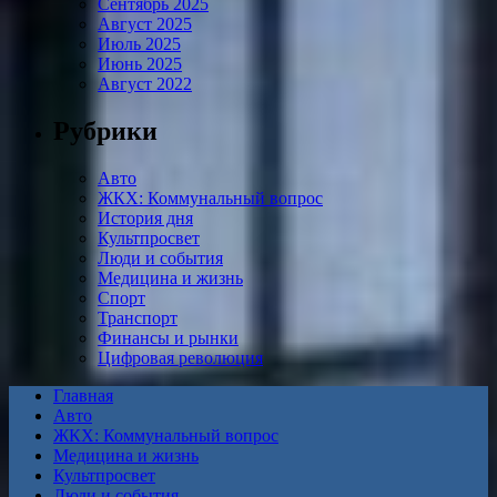
Сентябрь 2025
Август 2025
Июль 2025
Июнь 2025
Август 2022
Рубрики
Авто
ЖКХ: Коммунальный вопрос
История дня
Культпросвет
Люди и события
Медицина и жизнь
Спорт
Транспорт
Финансы и рынки
Цифровая революция
Главная
Авто
ЖКХ: Коммунальный вопрос
Медицина и жизнь
Культпросвет
Люди и события