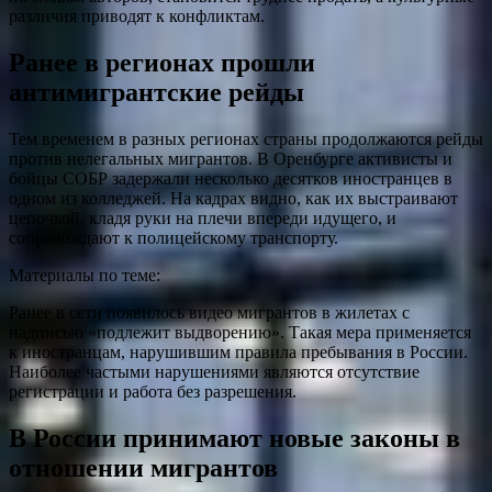
различия приводят к конфликтам.
Ранее в регионах прошли
антимигрантские рейды
Тем временем в разных регионах страны продолжаются рейды
против нелегальных мигрантов. В Оренбурге активисты и
бойцы СОБР задержали несколько десятков иностранцев в
одном из колледжей. На кадрах видно, как их выстраивают
цепочкой, кладя руки на плечи впереди идущего, и
сопровождают к полицейскому транспорту.
Материалы по теме:
Ранее в сети появилось видео мигрантов в жилетах с
надписью «подлежит выдворению». Такая мера применяется
к иностранцам, нарушившим правила пребывания в России.
Наиболее частыми нарушениями являются отсутствие
регистрации и работа без разрешения.
В России принимают новые законы в
отношении мигрантов