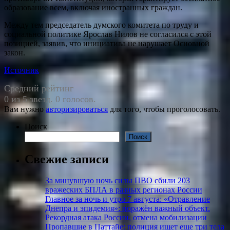
образование всем, включая иностранных граждан.
Между тем председатель думского комитета по труду и
социальной политике Ярослав Нилов не согласился с этой
позицией, заявив, что инициатива не нарушает Основной
закон.
Источник
Средний рейтинг
0 из 5 звезд. 0 голосов.
Вам нужно
авторизироваться
для того, чтобы проголосовать.
Поиск
Поиск
Свежие записи
За минувшую ночь силы ПВО сбили 203
вражеских БПЛА в разных регионах России
Главное за ночь и утро 7 августа: «Отравление
Днепра и эпидемия»: поражён важный объект.
Рекордная атака России, отмена мобилизации
Пропавшие в Паттайе: полиция ищет еще три тела