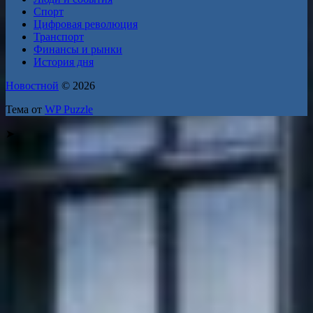
Спорт
Цифровая революция
Транспорт
Финансы и рынки
История дня
Новостной
© 2026
Тема от
WP Puzzle
➤