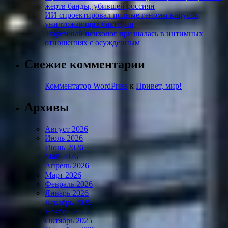
жертв банды, убившей россиян
ИИ спроектировал полные геномы вирусов,
уничтожающих бактерии
Тюремный психолог призналась в интимных
отношениях с осужденным
Свежие комментарии
Комментатор WordPress
к
Привет, мир!
Архивы
Август 2026
Июль 2026
Июнь 2026
Май 2026
Апрель 2026
Март 2026
Февраль 2026
Январь 2026
Декабрь 2025
Ноябрь 2025
Октябрь 2025