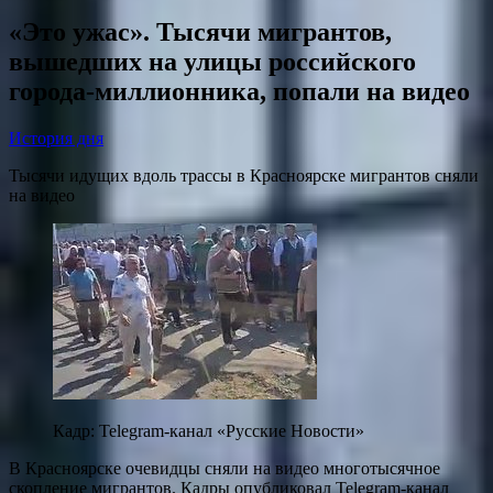
«Это ужас». Тысячи мигрантов,
вышедших на улицы российского
города-миллионника, попали на видео
История дня
Тысячи идущих вдоль трассы в Красноярске мигрантов сняли
на видео
Кадр: Telegram-канал «Русские Новости»
В Красноярске очевидцы сняли на видео многотысячное
скопление мигрантов. Кадры опубликовал Telegram-канал