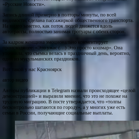
«Русские Новости».
Запись длиной примерно в полторы минуты, по всей
видимости, сделана пассажиркой общественного транспорта.
На видео заметно, как поток людей движется вдоль
автотрассы, полностью занимая тротуары с обеих сторон.
За кадром женщина эмоционально комментирует
происходящее: «Это ужас (…) Это просто кошмар». Она
уточнила, что съемка велась в праздничный день, вероятно,
один из мусульманских праздников.
Вот такой у нас Красноярск
автор видео
Авторы публикации в Telegram назвали происходящее «целой
демонстрацией» и выразили мнение, что это не похоже на
трудовую миграцию. В посте утверждается, что «толпы
бесконтрольно шатаются по городу», а у многих уже есть
семьи в России, получающие социальные выплаты.