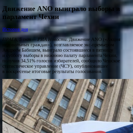
Движение ANO выиграло выборы в
парламент Чехии
История дня
ПРАГА, 5 окт — РИА Новости
. Движение ANO («Акция
недовольных граждан»), возглавляемое экс-премьером
Андреем Бабишем, выиграло состоявшиеся в пятницу
и субботу выборы в нижнюю палату парламента Чехии,
получив 34,51% голосов избирателей, сообщило Чешское
статистическое управление (ЧСУ), опубликовавшее
в воскресенье итоговые результаты голосования.