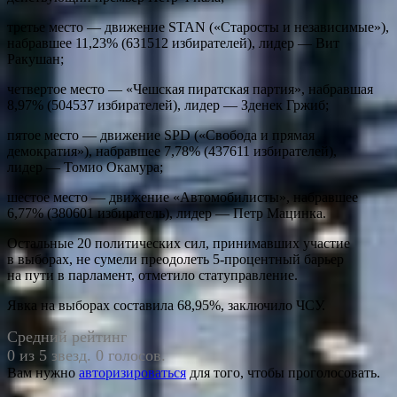
третье место — движение STAN («Старосты и независимые»),
набравшее 11,23% (631512 избирателей), лидер — Вит
Ракушан;
четвертое место — «Чешская пиратская партия», набравшая
8,97% (504537 избирателей), лидер — Зденек Гржиб;
пятое место — движение SPD («Свобода и прямая
демократия»), набравшее 7,78% (437611 избирателей),
лидер — Томио Окамура;
шестое место — движение «Автомобилисты», набравшее
6,77% (380601 избиратель), лидер — Петр Мацинка.
Остальные 20 политических сил, принимавших участие
в выборах, не сумели преодолеть 5-процентный барьер
на пути в парламент, отметило статуправление.
Явка на выборах составила 68,95%, заключило ЧСУ.
Средний рейтинг
0 из 5 звезд. 0 голосов.
Вам нужно
авторизироваться
для того, чтобы проголосовать.