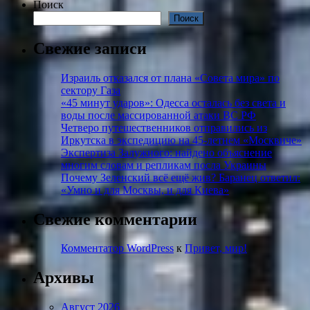
Поиск
Поиск
Свежие записи
Израиль отказался от плана «Совета мира» по
сектору Газа
«45 минут ударов»: Одесса осталась без света и
воды после массированной атаки ВС РФ
Четверо путешественников отправились из
Иркутска в экспедицию на 45-летнем «Москвиче»
Экспертиза Залужного: найдено объяснение
многим словам и репликам посла Украины
Почему Зеленский всё ещё жив? Баранец ответил:
«Умно и для Москвы, и для Киева»
Свежие комментарии
Комментатор WordPress
к
Привет, мир!
Архивы
Август 2026