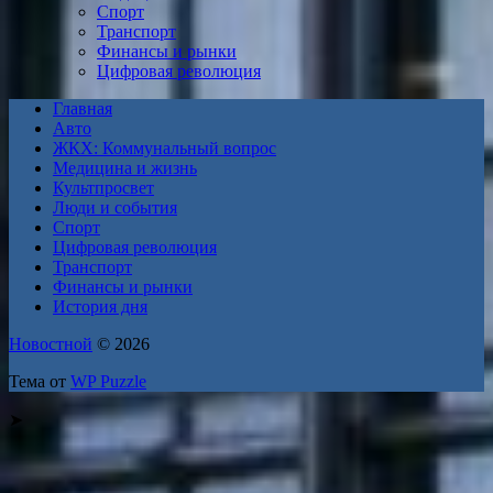
Спорт
Транспорт
Финансы и рынки
Цифровая революция
Главная
Авто
ЖКХ: Коммунальный вопрос
Медицина и жизнь
Культпросвет
Люди и события
Спорт
Цифровая революция
Транспорт
Финансы и рынки
История дня
Новостной
© 2026
Тема от
WP Puzzle
➤