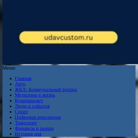
Меню
Главная
Авто
ЖКХ: Коммунальный вопрос
Медицина и жизнь
Культпросвет
Люди и события
Спорт
Цифровая революция
Транспорт
Финансы и рынки
История дня