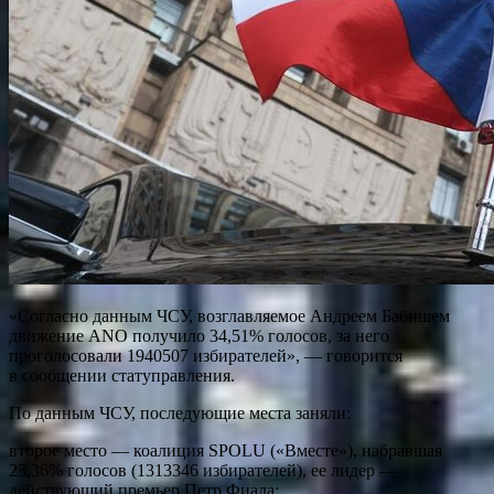
«Согласно данным ЧСУ, возглавляемое Андреем Бабишем
движение ANO получило 34,51% голосов, за него
проголосовали 1940507 избирателей», — говорится
в сообщении статуправления.
По данным ЧСУ, последующие места заняли:
второе место — коалиция SPOLU («Вместе»), набравшая
23,36% голосов (1313346 избирателей), ее лидер —
действующий премьер Петр Фиала;