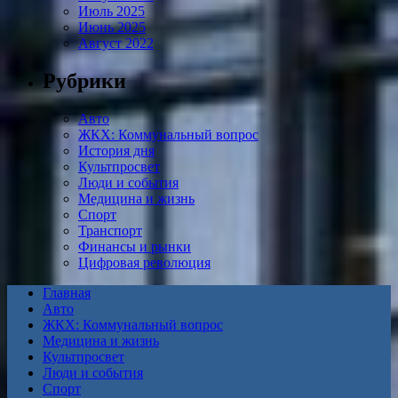
Июль 2025
Июнь 2025
Август 2022
Рубрики
Авто
ЖКХ: Коммунальный вопрос
История дня
Культпросвет
Люди и события
Медицина и жизнь
Спорт
Транспорт
Финансы и рынки
Цифровая революция
Главная
Авто
ЖКХ: Коммунальный вопрос
Медицина и жизнь
Культпросвет
Люди и события
Спорт