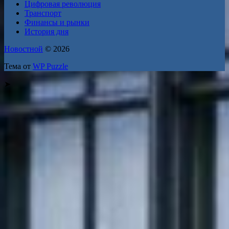
Цифровая революция
Транспорт
Финансы и рынки
История дня
Новостной
© 2026
Тема от
WP Puzzle
➤