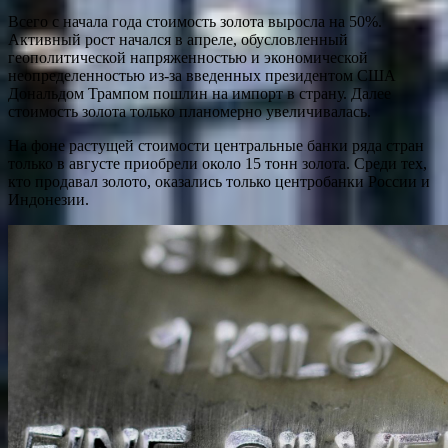
Всего с начала года стоимость золота выросла на 50%.
Активный рост начался в апреле, обусловленный
геополитической напряженностью и экономической
неопределенностью из-за введенных президентом США
Дональдом Трампом пошлин на импорт в страну. Далее
стоимость золота только планомерно увеличивалась.
На фоне растущей стоимости центральные банки ряда стран
только в августе приобрели около 15 тонн золота. Среди тех,
кто продавал золото, оказались только центробанки России и
Индонезии.