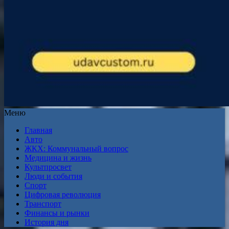
Меню
Главная
Авто
ЖКХ: Коммунальный вопрос
Медицина и жизнь
Культпросвет
Люди и события
Спорт
Цифровая революция
Транспорт
Финансы и рынки
История дня