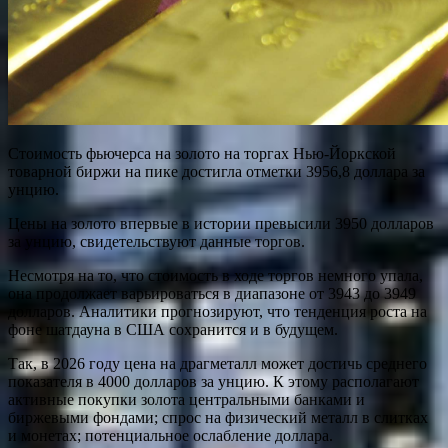
Стоимость фьючерса на золото на торгах Нью-Йоркской
товарной биржи на пике достигла отметки 3956,8 доллара за
унцию.
Цены на золото впервые в истории превысили 3950 долларов
за унцию, свидетельствуют данные торгов.
Несмотря на то, что стоимость в ходе торгов немного упала,
она продолжает варьироваться в диапазоне от 3943 до 3949
долларов. Аналитики прогнозируют, что тенденция роста на
фоне шатдауна в США сохранится и в будущем.
Так, в 2026 году цена на драгметалл может достичь среднего
показателя в 4000 долларов за унцию. К этому располагают
активные покупки золота центральными банками и
биржевыми фондами; спрос на физический металл в слитках
и монетах; потенциальное ослабление доллара.