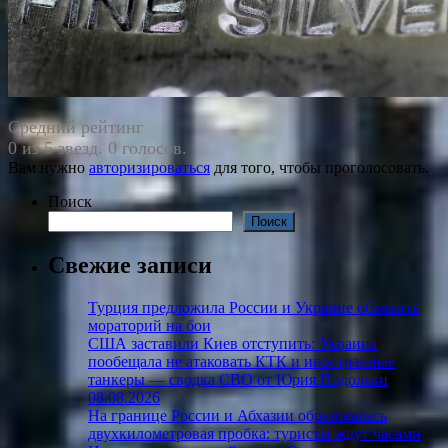
Средний рейтинг
0 из 5 звезд. 0 голосов.
Вам нужно
авторизироваться
для того, чтобы проголосовать.
Поиск
Поиск
Свежие записи
Турция предложила России и Украине объявить
мораторий на бои
США заставили Киев отступить: Украина
пообещала не атаковать КТК и иностранные
танкеры — сводка СВО от Юрия Подоляки
08.08.2026
На границе России и Абхазии образовалась
двухкилометровая пробка: туристы ждут часами