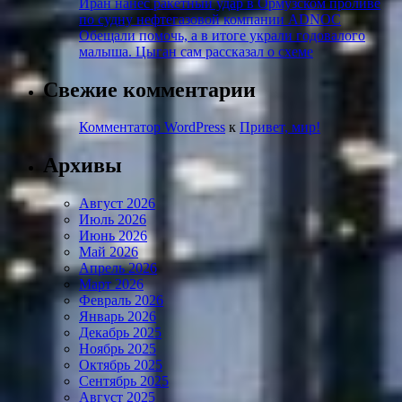
Иран нанес ракетный удар в Ормузском проливе
по судну нефтегазовой компании ADNOC
Обещали помочь, а в итоге украли годовалого
малыша. Цыган сам рассказал о схеме
Свежие комментарии
Комментатор WordPress
к
Привет, мир!
Архивы
Август 2026
Июль 2026
Июнь 2026
Май 2026
Апрель 2026
Март 2026
Февраль 2026
Январь 2026
Декабрь 2025
Ноябрь 2025
Октябрь 2025
Сентябрь 2025
Август 2025